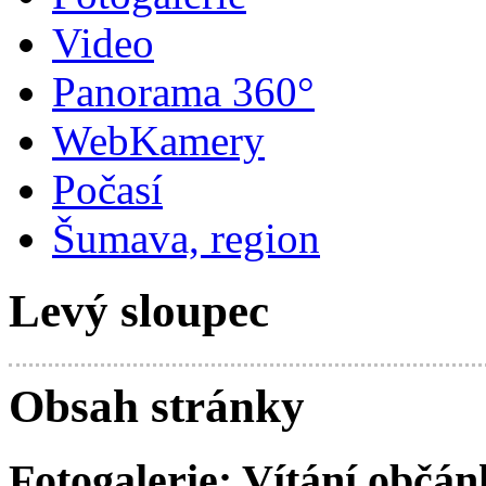
Video
Panorama 360°
WebKamery
Počasí
Šumava, region
Levý sloupec
Obsah stránky
Fotogalerie: Vítání občá