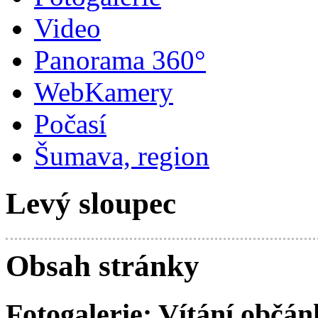
Video
Panorama 360°
WebKamery
Počasí
Šumava, region
Levý sloupec
Obsah stránky
Fotogalerie: Vítání občá