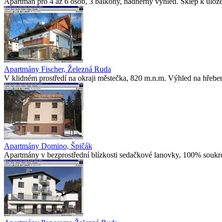
Apartmán pro 4 až 6 osob, 3 balkony, nádherný výhled. Sklep k uložení 
Apartmány Fischer, Železná Ruda
V klidném prostředí na okraji městečka, 820 m.n.m. Výhled na hřebe
Apartmány Domino, Špičák
Apartmány v bezprostřední blízkosti sedačkové lanovky, 100% soukro