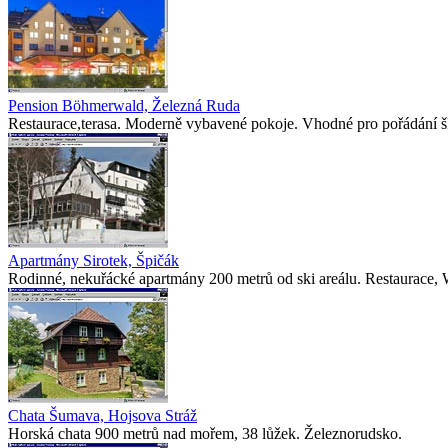
Pension Böhmerwald, Železná Ruda
Restaurace,terasa. Moderně vybavené pokoje. Vhodné pro pořádání škol
Apartmány Sirotek, Špičák
Rodinné, nekuřácké apartmány 200 metrů od ski areálu. Restaurace, 
Chata Šumava, Hojsova Stráž
Horská chata 900 metrů nad mořem, 38 lůžek. Železnorudsko.