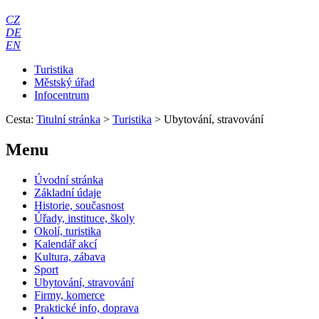
CZ
DE
EN
Turistika
Městský úřad
Infocentrum
Cesta:
Titulní stránka
>
Turistika
>
Ubytování, stravování
Menu
Úvodní stránka
Základní údaje
Historie, současnost
Úřady, instituce, školy
Okolí, turistika
Kalendář akcí
Kultura, zábava
Sport
Ubytování, stravování
Firmy, komerce
Praktické info, doprava