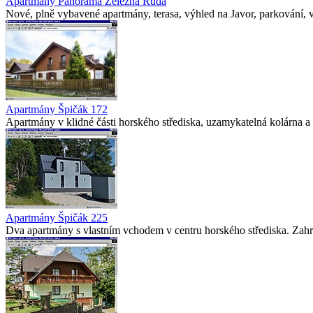
Apartmány Panorama Železná Ruda
Nové, plně vybavené apartmány, terasa, výhled na Javor, parkování, v
Apartmány Špičák 172
Apartmány v klidné části horského střediska, uzamykatelná kolárna a 
Apartmány Špičák 225
Dva apartmány s vlastním vchodem v centru horského střediska. Zahr