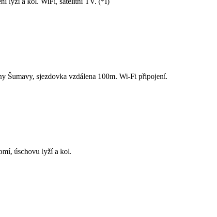
lyží a kol. WiFi, satelitní TV. (*I)
ny Šumavy, sjezdovka vzdálena 100m. Wi-Fi připojení.
mí, úschovu lyží a kol.