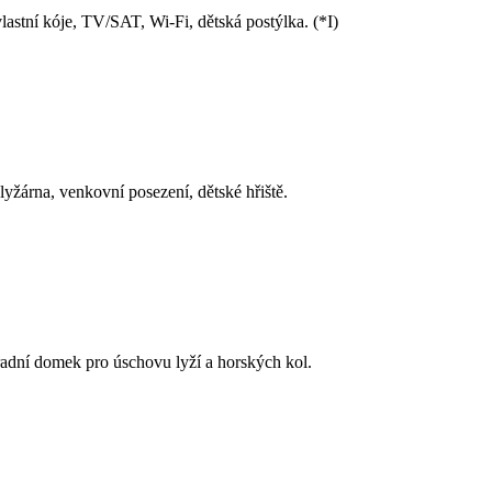
lastní kóje, TV/SAT, Wi-Fi, dětská postýlka. (*I)
lyžárna, venkovní posezení, dětské hřiště.
adní domek pro úschovu lyží a horských kol.