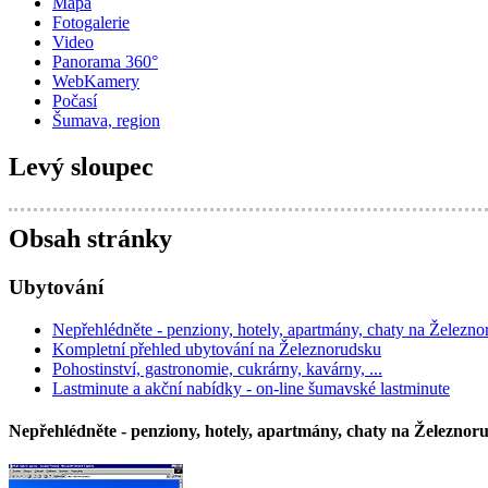
Mapa
Fotogalerie
Video
Panorama 360°
WebKamery
Počasí
Šumava, region
Levý sloupec
Obsah stránky
Ubytování
Nepřehlédněte - penziony, hotely, apartmány, chaty na Železn
Kompletní přehled ubytování na Železnorudsku
Pohostinství, gastronomie, cukrárny, kavárny, ...
Lastminute a akční nabídky - on-line šumavské lastminute
Nepřehlédněte - penziony, hotely, apartmány, chaty na Železnor