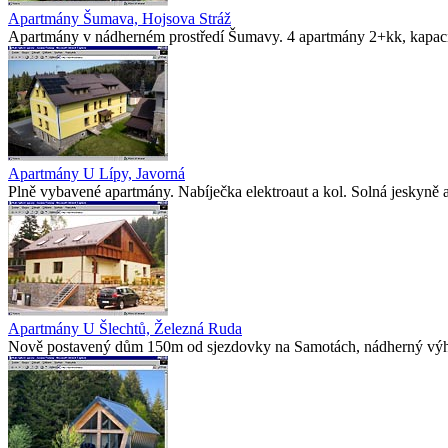
Apartmány Šumava, Hojsova Stráž
Apartmány v nádherném prostředí Šumavy. 4 apartmány 2+kk, kapacit
Apartmány U Lípy, Javorná
Plně vybavené apartmány. Nabíječka elektroaut a kol. Solná jeskyně 
Apartmány U Šlechtů, Železná Ruda
Nově postavený dům 150m od sjezdovky na Samotách, nádherný výhl