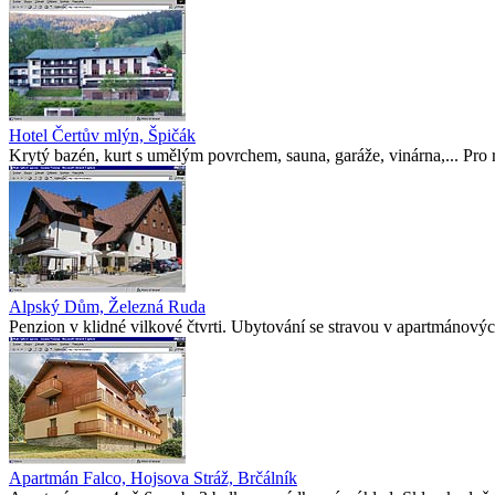
Hotel Čertův mlýn, Špičák
Krytý bazén, kurt s umělým povrchem, sauna, garáže, vinárna,... Pro r
Alpský Dům, Železná Ruda
Penzion v klidné vilkové čtvrti. Ubytování se stravou v apartmánových
Apartmán Falco, Hojsova Stráž, Brčálník