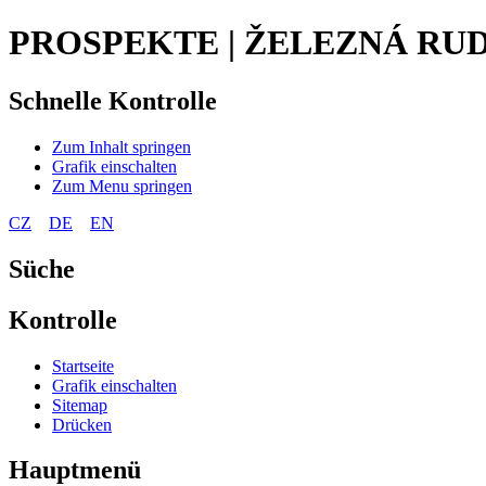
PROSPEKTE | ŽELEZNÁ RU
Schnelle Kontrolle
Zum Inhalt springen
Grafik einschalten
Zum Menu springen
CZ
DE
EN
Süche
Kontrolle
Startseite
Grafik einschalten
Sitemap
Drücken
Hauptmenü