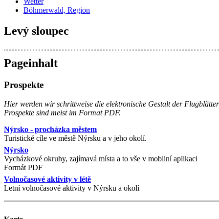
Wetter
Böhmerwald, Region
Levý sloupec
Pageinhalt
Prospekte
Hier werden wir schrittweise die elektronische Gestalt der Flugblätt
Prospekte sind meist im Format PDF.
Nýrsko - procházka městem
Turistické cíle ve městě Nýrsku a v jeho okolí.
Nýrsko
Vycházkové okruhy, zajímavá místa a to vše v mobilní aplikaci
Formát PDF
Volnočasové aktivity v létě
Letní volnočasové aktivity v Nýrsku a okolí