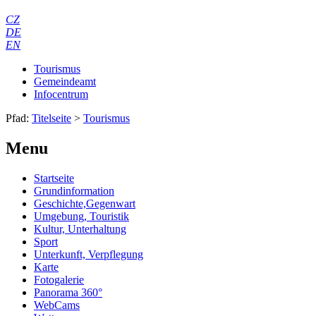
CZ
DE
EN
Tourismus
Gemeindeamt
Infocentrum
Pfad:
Titelseite
>
Tourismus
Menu
Startseite
Grundinformation
Geschichte,Gegenwart
Umgebung, Touristik
Kultur, Unterhaltung
Sport
Unterkunft, Verpflegung
Karte
Fotogalerie
Panorama 360°
WebCams