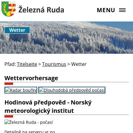
MENU
Wetter
Pfad:
Titelseite
>
Tourismus
>
Wetter
Wettervorhersage
Hodinová předpověd - Norský
meteorologický institut
Detailně na serveru
yr.no