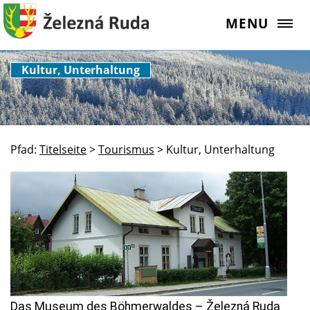
MENU
Kultur, Unterhaltung
Pfad:
Titelseite
>
Tourismus
>
Kultur, Unterhaltung
Das Museum des Böhmerwaldes – Železná Ruda