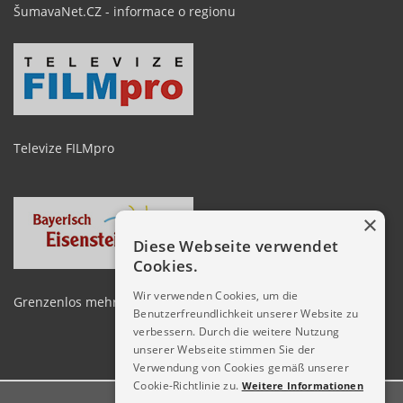
ŠumavaNet.CZ - informace o regionu
Televize FILMpro
×
Diese Webseite verwendet
Cookies.
Wir verwenden Cookies, um die
Grenzenlos mehr erleben zwischen Arber und Spicak
Benutzerfreundlichkeit unserer Website zu
verbessern. Durch die weitere Nutzung
unserer Webseite stimmen Sie der
Verwendung von Cookies gemäß unserer
Cookie-Richtlinie zu.
Weitere Informationen