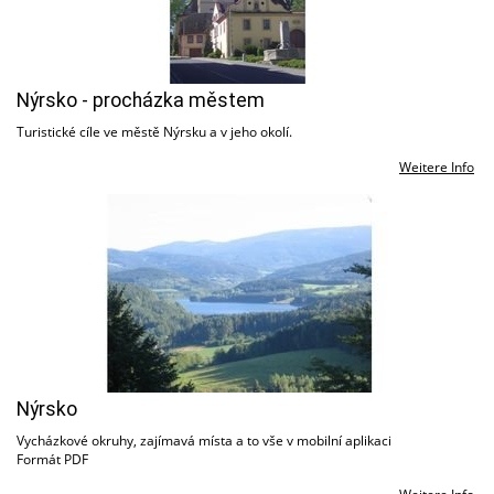
Nýrsko - procházka městem
Turistické cíle ve městě Nýrsku a v jeho okolí.
Weitere Info
Nýrsko
Vycházkové okruhy, zajímavá místa a to vše v mobilní aplikaci
Formát PDF