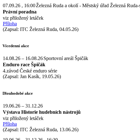
07.09.26
, 16:00
Železná Ruda a okolí - Městský úřad Železná Ruda-
Právní poradna
viz přiložený letáček
Příloha
(Zapsal: ITC Železná Ruda, 04.05.26)
Vícedenní akce
14.08.26
–
16.08.26
Sportovní areál Špičák
Enduro race Špičák
4.závod České enduro série
(Zapsal: Jan Kasík, 19.05.26)
Dlouhodobé akce
19.06.26
–
31.12.26
Výstava Historie hudebních nástrojů
viz přiložený letáček
Příloha
(Zapsal: ITC Železná Ruda, 13.06.26)
19.06.26
–
31.12.26
, 16:30