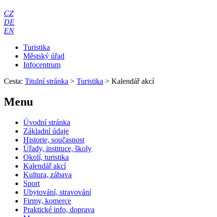
CZ
DE
EN
Turistika
Městský úřad
Infocentrum
Cesta:
Titulní stránka
>
Turistika
>
Kalendář akcí
Menu
Úvodní stránka
Základní údaje
Historie, současnost
Úřady, instituce, školy
Okolí, turistika
Kalendář akcí
Kultura, zábava
Sport
Ubytování, stravování
Firmy, komerce
Praktické info, doprava