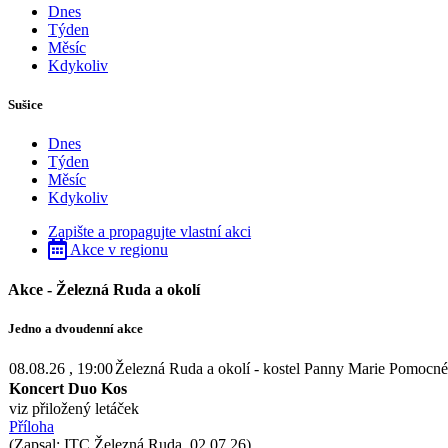
Dnes
Týden
Měsíc
Kdykoliv
Sušice
Dnes
Týden
Měsíc
Kdykoliv
Zapište a propagujte vlastní akci
Akce v regionu
Akce - Železná Ruda a okolí
Jedno a dvoudenní akce
08.08.26
, 19:00
Železná Ruda a okolí - kostel Panny Marie Pomocn
Koncert Duo Kos
viz přiložený letáček
Příloha
(Zapsal: ITC Železná Ruda, 02.07.26)