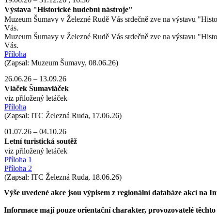
Výstava "Historické hudební nástroje"
Muzeum Šumavy v Železné Rudě Vás srdečně zve na výstavu "Historic
Vás.
Muzeum Šumavy v Železné Rudě Vás srdečně zve na výstavu "Historic
Vás.
Příloha
(Zapsal: Muzeum Šumavy, 08.06.26)
26.06.26
–
13.09.26
Vláček Šumavláček
viz přiložený letáček
Příloha
(Zapsal: ITC Železná Ruda, 17.06.26)
01.07.26
–
04.10.26
Letní turistická soutěž
viz přiložený letáček
Příloha 1
Příloha 2
(Zapsal: ITC Železná Ruda, 18.06.26)
Výše uvedené akce jsou výpisem z regionální databáze akcí na
Informace mají pouze orientační charakter, provozovatelé těchto s