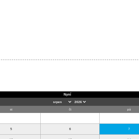
Nyní
st
čt
pá
5
6
7