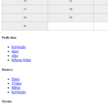
10
11
17
18
24
25
31
Podle data
Kdykoliv
dnes
zítra
během týdne
Klatovy
Dnes
Týden
Měsíc
Kdykoliv
Nýrsko