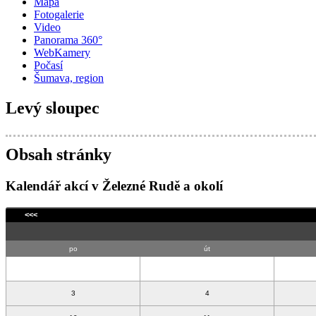
Mapa
Fotogalerie
Video
Panorama 360°
WebKamery
Počasí
Šumava, region
Levý sloupec
Obsah stránky
Kalendář akcí v Železné Rudě a okolí
<<<
po
út
3
4