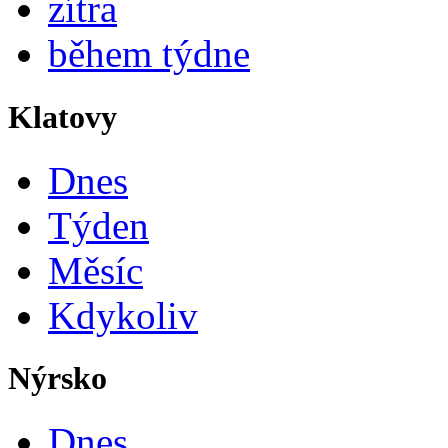
zítra
během týdne
Klatovy
Dnes
Týden
Měsíc
Kdykoliv
Nýrsko
Dnes