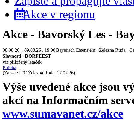
Zapište a propagujte vlas
Akce v regionu
Akce - Bavorský Les - Ba
08.08.26
–
09.08.26
, 19:00
Bayerisch Eisenstein - Železná Ruda - 
Slavnosti - DORFEEST
viz přiložený letáček
Příloha
(Zapsal: ITC Železná Ruda, 17.07.26)
Výše uvedené akce jsou vý
akcí na Informačním ser
www.sumavanet.cz/akce