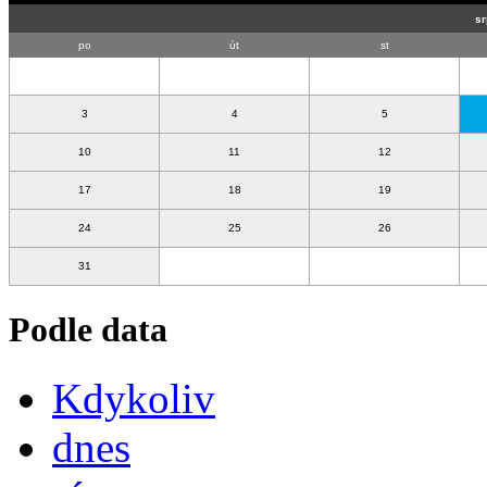
po
út
st
3
4
5
10
11
12
17
18
19
24
25
26
31
Podle data
Kdykoliv
dnes