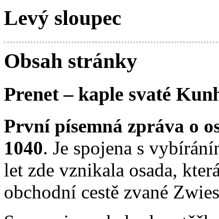
Levý sloupec
Obsah stránky
Prenet – kaple svaté Kun
První písemná zpráva o os
1040
. Je spojena s vybírán
let zde vznikala osada, kter
obchodní cestě zvané Zwiese