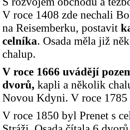
S rozvojem obchodu a těžbou
V roce 1408 zde nechali Bo
na Reisemberku, postavit
k
celníka
. Osada měla již něk
chalup.
V roce 1666 uvádějí poze
dvorů,
kapli a několik chal
Novou Kdyni. V roce 1785 b
V roce 1850 byl Prenet s c
Stráži. Osada čítala 6 dvorů