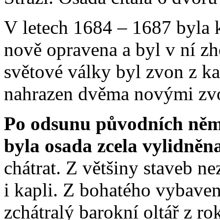
V letech 1684 – 1687 byla 
nově opravena a byl v ní zh
světové války byl zvon z ka
nahrazen dvěma novými zv
Po odsunu původních něme
byla osada zcela vylidněn
chátrat. Z většiny staveb ne
i kapli. Z bohatého vybaven
zchátralý barokní oltář z 