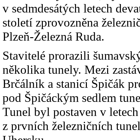
v sedmdesátých letech deva
století zprovozněna železnič
Plzeň-Železná Ruda.
Stavitelé prorazili šumavsk
několika tunely. Mezi zast
Brčálník a stanicí Špičák pr
pod Špičáckým sedlem tu
Tunel byl postaven v letec
z prvních železničních tun
Uhersku.