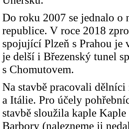
Do roku 2007 se jednalo o n
republice. V roce 2018 zpr
spojující Plzeň s Prahou je 
je delší i Březenský tunel 
s Chomutovem.
Na stavbě pracovali dělníc
a Itálie. Pro účely pohřebn
stavbě sloužila kaple Kaple
Barbory (nalezneme ji neda