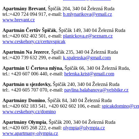
Apartmány Brevant
, Špičák 204, 340 04 Železná Ruda
tel.:+420 724 094 917, e-mail:
b.mlynarikova@email.cz
www.brevant.cz
Apartmán Čertův Špičák
, Špičák 149, 340 04 Železná Ruda
tel.:+420 602 402 501, e-mail:
planickova.e@seznam.cz
www.ceskehory.cz/certuvspicak
Apartmán Na Jezerce
, Špičák 235, 340 04 Železná Ruda
tel.:+420 739 632 299, e-mail:
k.spalenska@gmail.com
Apartmán U Čertova mlýna,
Špičák 66, 340 04 Železná Ruda,
tel.: +420 607 006 440, e-mail:
helenka.krist@gmail.com
Apartmán u sjezdovky,
Špičák 240, 340 04 Železná Ruda
tel:. +420 605 707 070, e-mail:
pavlina.balabanova@velsbike.cz
Apartmány Domino
, Špičák 84, 340 04 Železná Ruda
tel.:+420 602 183 541, +420 602 602 106, e-mail:
spicakdomino@cen
www.ceskehory.cz/domino
Apartmány Olympia
, Špičák 200, 340 04 Železná Ruda
tel.:+420 605 268 222, e-mail:
olympia@olympia.cz
www.apartmany-olympia.cz