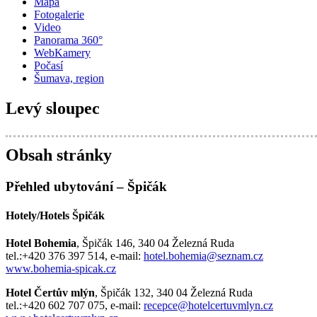
Mapa
Fotogalerie
Video
Panorama 360°
WebKamery
Počasí
Šumava, region
Levý sloupec
Obsah stránky
Přehled ubytování – Špičák
Hotely/Hotels Špičák
Hotel Bohemia
, Špičák 146, 340 04 Železná Ruda
tel.:+420 376 397 514, e-mail:
hotel.bohemia@seznam.cz
www.bohemia-spicak.cz
Hotel Čertův mlýn
, Špičák 132, 340 04 Železná Ruda
tel.:+420 602 707 075, e-mail:
recepce@hotelcertuvmlyn.cz