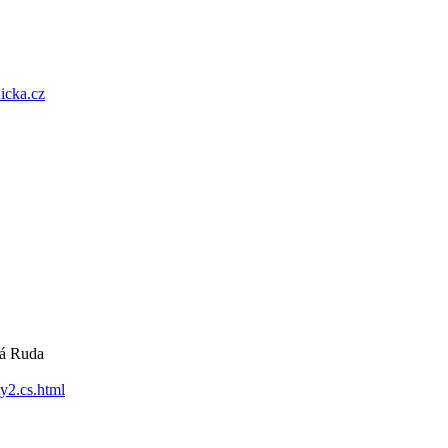
icka.cz
ná Ruda
y2.cs.html