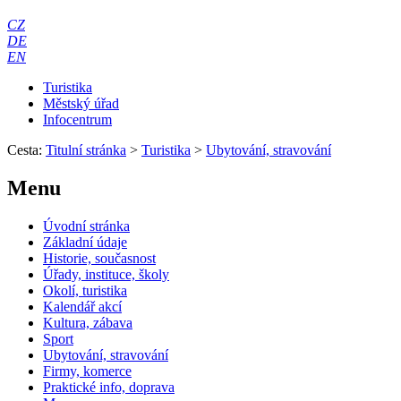
CZ
DE
EN
Turistika
Městský úřad
Infocentrum
Cesta:
Titulní stránka
>
Turistika
>
Ubytování, stravování
Menu
Úvodní stránka
Základní údaje
Historie, současnost
Úřady, instituce, školy
Okolí, turistika
Kalendář akcí
Kultura, zábava
Sport
Ubytování, stravování
Firmy, komerce
Praktické info, doprava