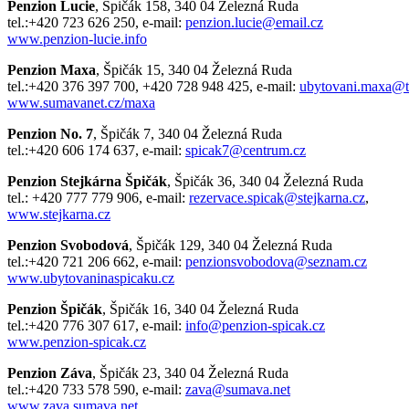
Penzion Lucie
, Špičák 158, 340 04 Železná Ruda
tel.:+420 723 626 250, e-mail:
penzion.lucie@email.cz
www.penzion-lucie.info
Penzion Maxa
, Špičák 15, 340 04 Železná Ruda
tel.:+420 376 397 700, +420 728 948 425, e-mail:
ubytovani.maxa@ti
www.sumavanet.cz/maxa
Penzion No. 7
, Špičák 7, 340 04 Železná Ruda
tel.:+420 606 174 637, e-mail:
spicak7@centrum.cz
Penzion Stejkárna Špičák
, Špičák 36, 340 04 Železná Ruda
tel.: +420 777 779 906, e-mail:
rezervace.spicak@stejkarna.cz
,
www.stejkarna.cz
Penzion Svobodová
, Špičák 129, 340 04 Železná Ruda
tel.:+420 721 206 662, e-mail:
penzionsvobodova@seznam.cz
www.ubytovaninaspicaku.cz
Penzion Špičák
, Špičák 16, 340 04 Železná Ruda
tel.:+420 776 307 617, e-mail:
info@penzion-spicak.cz
www.penzion-spicak.cz
Penzion Záva
, Špičák 23, 340 04 Železná Ruda
tel.:+420 733 578 590, e-mail:
zava@sumava.net
www.zava.sumava.net