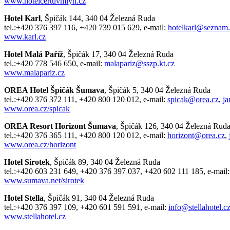
www.hotelcertuvmlyn.cz
Hotel Karl
, Špičák 144, 340 04 Železná Ruda
tel.:+420 376 397 116, +420 739 015 629, e-mail:
hotelkarl@seznam.
www.karl.cz
Hotel Malá Paříž
, Špičák 17, 340 04 Železná Ruda
tel.:+420 778 546 650, e-mail:
malapariz@sszp.kt.cz
www.malapariz.cz
OREA Hotel Špičák Šumava
, Špičák 5, 340 04 Železná Ruda
tel.:+420 376 372 111, +420 800 120 012, e-mail:
spicak@orea.cz
,
ja
www.orea.cz/spicak
OREA Resort Horizont Šumava
, Špičák 126, 340 04 Železná Rud
tel.:+420 376 365 111, +420 800 120 012, e-mail:
horizont@orea.cz
,
www.orea.cz/horizont
Hotel Sirotek
, Špičák 89, 340 04 Železná Ruda
tel.:+420 603 231 649, +420 376 397 037, +420 602 111 185, e-mail
www.sumava.net/sirotek
Hotel Stella
, Špičák 91, 340 04 Železná Ruda
tel.:+420 376 397 109, +420 601 591 591, e-mail:
info@stellahotel.c
www.stellahotel.cz