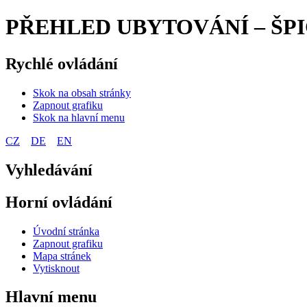
PŘEHLED UBYTOVÁNÍ – ŠPI
Rychlé ovládání
Skok na obsah stránky
Zapnout grafiku
Skok na hlavní menu
CZ
DE
EN
Vyhledávání
Horní ovládání
Úvodní stránka
Zapnout grafiku
Mapa stránek
Vytisknout
Hlavní menu