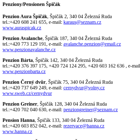
Penziony/Pensionen Špičák
Penzion Aura Špičák
, Špičák 2, 340 04 Železná Ruda
tel.:+420 608 241 655, e-mail:
karaus@seznam.cz
www.auraspicak.cz
Penzion Avalanche
, Špičák 187, 340 04 Železná Ruda
tel.:+420 773 129 191, e-mail:
avalanche.penzion@email.cz
www.penzionavalanche.cz
Penzion Bárta
, Špičák 142, 340 04 Železná Ruda
tel.:+420 376 397 175, +420 724 124 295, +420 603 162 636 , e-mai
www.penzionbarta.cz
Penzion Černý dvůr
, Špičák 75, 340 04 Železná Ruda
tel.:+420 737 649 249, e-mail:
cernydvur@volny.cz
www.sweb.cz/cernydvur
Penzion Greiner
, Špičák 128, 340 04 Železná Ruda
tel.:+420 702 040 630, e-mail:
penziongreiner@seznam.cz
Pension Hanna
, Špičák 133, 340 04 Železná Ruda
tel.:+420 603 852 042, e-mail:
rezervace@hanna.cz
www.hanna.cz