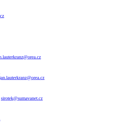
cz
n.lauterkranz@orea.cz
a
jan.lauterkranz@orea.cz
:
sirotek@sumavanet.cz
z