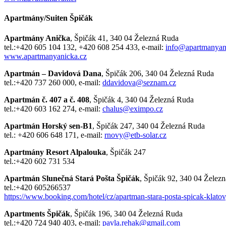
Apartmány/Suiten Špičák
Apartmány Anička
, Špičák 41, 340 04 Železná Ruda
tel.:+420 605 104 132, +420 608 254 433, e-mail:
info@apartmanyan
www.apartmanyanicka.cz
Apartmán – Davidová Dana
, Špičák 206, 340 04 Železná Ruda
tel.:+420 737 260 000, e-mail:
ddavidova@seznam.cz
Apartmán č. 407 a č. 408
, Špičák 4, 340 04 Železná Ruda
tel.:+420 603 162 274, e-mail:
chalus@eximpo.cz
Apartmán Horský sen-B1
, Špičák 247, 340 04 Železná Ruda
tel.: +420 606 648 171, e-mail:
rnovy@etb-solar.cz
Apartmány Resort Alpalouka
, Špičák 247
tel.:+420 602 731 534
Apartmán Slunečná Stará Pošta Špičák
, Špičák 92, 340 04 Želez
tel.:+420 605266537
https://www.booking.com/hotel/cz/apartman-stara-posta-spicak-klatov
Apartments Špičák
, Špičák 196, 340 04 Železná Ruda
tel.:+420 724 940 403, e-mail:
pavla.rehak@gmail.com