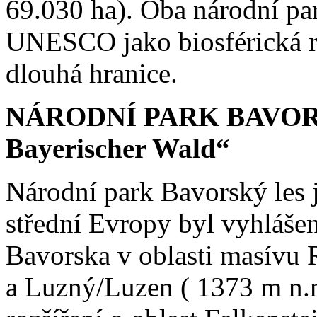
69.030 ha). Oba národní pa
UNESCO jako biosférická re
dlouhá hranice.
NÁRODNÍ PARK BAVORSK
Bayerischer Wald“
Národní park Bavorský les j
střední Evropy byl vyhláše
Bavorska v oblasti masívu 
a Luzný/Luzen ( 1373 m n.m