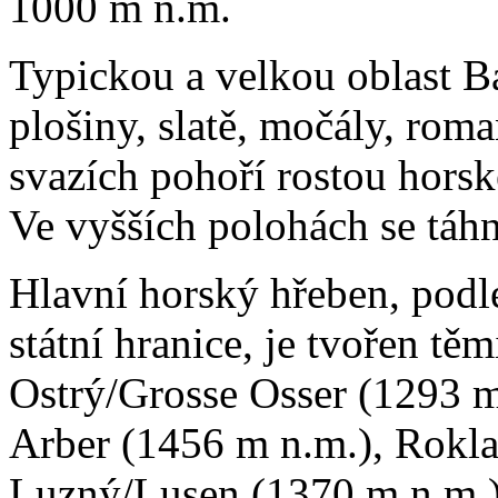
1000 m n.m.
Typickou a velkou oblast B
plošiny, slatě, močály, roma
svazích pohoří rostou horsk
Ve vyšších polohách se táh
Hlavní horský hřeben, podl
státní hranice, je tvořen tě
Ostrý/Grosse Osser (1293 m
Arber (1456 m n.m.), Rokla
Luzný/Lusen (1370 m n.m.)