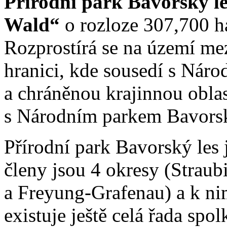
Přírodní park Bavorský l
Wald“
o rozloze 307,700 ha
Rozprostírá se na území me
hranici, kde sousedí s Ná
a chráněnou krajinnou obla
s Národním parkem Bavorsk
Přírodní park Bavorský les 
členy jsou 4 okresy (Strau
a Freyung-Grafenau) a k ni
existuje ještě celá řada spol