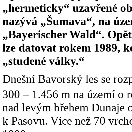
„hermeticky“ uzavřené obl
nazývá „Šumava“, na úze
„Bayerischer Wald“. Opěto
lze datovat rokem 1989, k
„studené války.“
Dnešní Bavorský les se roz
300 – 1.456 m na území o r
nad levým břehem Dunaje o
k Pasovu. Více než 70 vrch