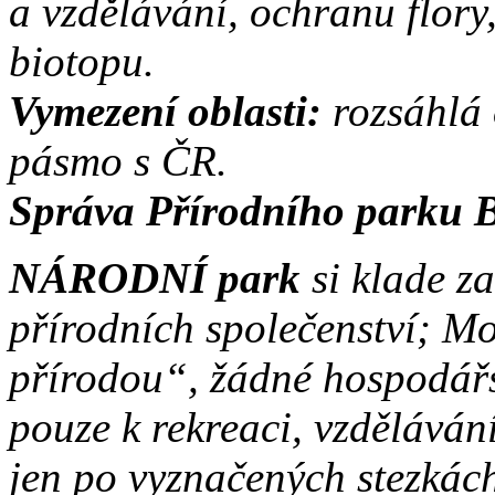
a vzdělávání, ochranu flory
biotopu.
Vymezení oblasti:
rozsáhlá
pásmo s ČR.
Správa Přírodního parku B
NÁRODNÍ park
si klade z
přírodních společenství; Mo
přírodou“, žádné hospodářs
pouze k rekreaci, vzděláván
jen po vyznačených stezkác