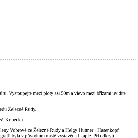
u. Vystoupejte mezi ploty asi 50m a vlevo mezi břízami uvidíte
tředu Železné Rudy.
J.W. Kobecka.
 Mileny Vobrové ze Železné Rudy a Helgy Huttner - Hasenkopf
rafií byla v původním místě vystavěna i kaple. Při odkrytí