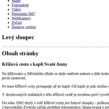
Mapa
Fotogalerie
Video
Panorama 360°
WebKamery
Počasí
Šumava, region
Levý sloupec
Obsah stránky
Křížová cesta s kaplí Svaté Anny
Na křižovatce u Městského úřadu se dejte směrem nahoru a dále kole
první zastavení.
Po trase křížové cesty postupujte až ke kapli. Od kaple je pak možno 
V dochovaných zmínkách o této křížové cestě je uvedeno prvé vysvěce
Do roku 1992 zbyly z celé křížové cesty jen žulové sloupky - poškoz
z bavorského Zwieslu začala probíhat rekonstrukce, financovaná z pr