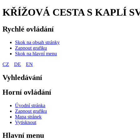
KŘÍŽOVÁ CESTA S KAPLÍ S
Rychlé ovládání
Skok na obsah stránky
Zapnout grafiku
Skok na hlavní menu
CZ
DE
EN
Vyhledávání
Horní ovládání
Úvodní stránka
Zapnout grafiku
Mapa stránek
Vytisknout
Hlavní menu