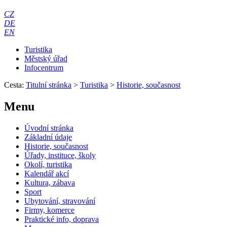
CZ
DE
EN
Turistika
Městský úřad
Infocentrum
Cesta:
Titulní stránka
>
Turistika
>
Historie, současnost
Menu
Úvodní stránka
Základní údaje
Historie, současnost
Úřady, instituce, školy
Okolí, turistika
Kalendář akcí
Kultura, zábava
Sport
Ubytování, stravování
Firmy, komerce
Praktické info, doprava