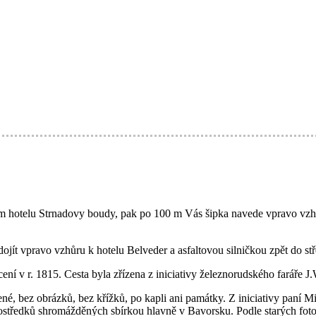
m hotelu Strnadovy boudy, pak po 100 m Vás šipka navede vpravo vzhůr
dojít vpravo vzhůru k hotelu Belveder a asfaltovou silničkou zpět do s
ní v r. 1815. Cesta byla zřízena z iniciativy železnorudského faráře 
ené, bez obrázků, bez křížků, po kapli ani památky. Z iniciativy paní
ostředků shromážděných sbírkou hlavně v Bavorsku. Podle starých fotog