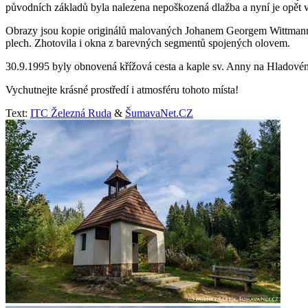
původních základů byla nalezena nepoškozená dlažba a nyní je opět v
Obrazy jsou kopie originálů malovaných Johanem Georgem Wittmannem
plech. Zhotovila i okna z barevných segmentů spojených olovem.
30.9.1995 byly obnovená křížová cesta a kaple sv. Anny na Hladové
Vychutnejte krásné prostředí i atmosféru tohoto místa!
Text:
ITC Železná Ruda
&
ŠumavaNet.CZ