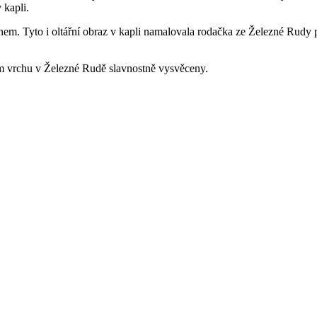
 kapli.
. Tyto i oltářní obraz v kapli namalovala rodačka ze Železné Rudy 
m vrchu v Železné Rudě slavnostně vysvěceny.