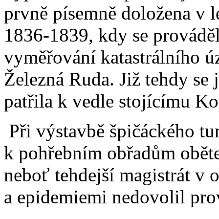
prvně písemně doložena v l
1836-1839, kdy se provádě
vyměřování katastrálního ú
Železná Ruda. Již tehdy se 
patřila k vedle stojícímu K
Při výstavbě špičáckého tun
k pohřebním obřadům obětem
neboť tehdejší magistrát v 
a epidemiemi nedovolil pro