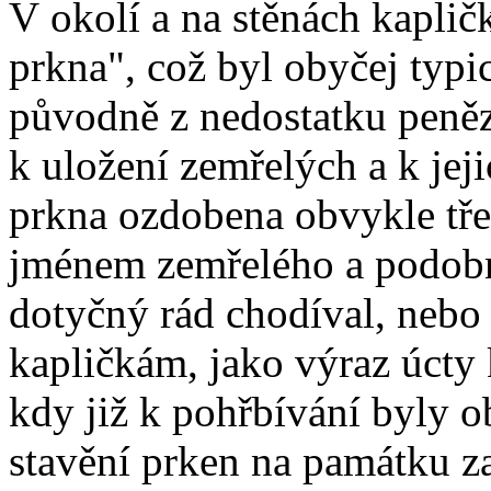
V okolí a na stěnách kaplič
prkna", což byl obyčej typ
původně z nedostatku peněz
k uložení zemřelých a k jej
prkna ozdobena obvykle tře
jménem zemřelého a podobn
dotyčný rád chodíval, nebo
kapličkám, jako výraz úcty
kdy již k pohřbívání byly o
stavění prken na památku z