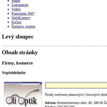
Mapa
Fotogalerie
Video
Panorama 360°
WebKamery
Počasí
Šumava, region
Levý sloupec
Obsah stránky
Firmy, komerce
Nepřehlédněte
Široký sortiment plastových i kovových obrub
Adresa:
Klostermannovo nám. 40, 340 04 Žel