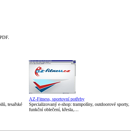
 PDF.
AZ-Fitness, sportovní potřeby
lů, tesařské
Specializovaný e-shop: trampolíny, outdoorové sporty,
funkční oblečení, křesla,…