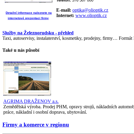
Telefon:
376 387 000
E-mail:
optika@olioptik.cz
Detailní informace naleznete na
Internet:
www.olioptik.cz
internetové prezentaci firmy
Služby na Železnorudsku - přehled
Taxi, autoservisy, instalaterství, kosmetiky, prodejny, firmy… Formát
Také u nás působí
AGRIMA DRAŽENOV a.s.
Zemědělská výroba. Prodej PHM, opravy strojů, nákladních automobi
práce, nákladní i osobní doprava, ubytování.
Firmy a komerce v regionu