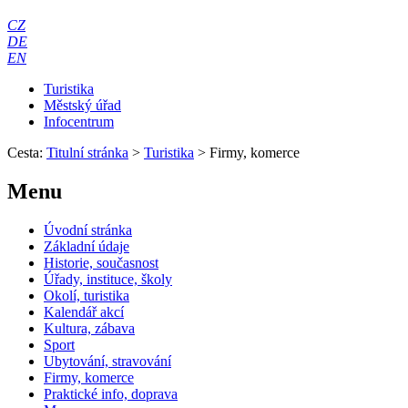
CZ
DE
EN
Turistika
Městský úřad
Infocentrum
Cesta:
Titulní stránka
>
Turistika
>
Firmy, komerce
Menu
Úvodní stránka
Základní údaje
Historie, současnost
Úřady, instituce, školy
Okolí, turistika
Kalendář akcí
Kultura, zábava
Sport
Ubytování, stravování
Firmy, komerce
Praktické info, doprava