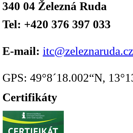
340 04 Železná Ruda
Tel: +420 376 397 033
E-mail:
itc@zeleznaruda.c
GPS: 49°8´18.002“N, 13°1
Certifikáty