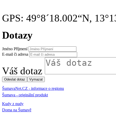
GPS: 49°8´18.002“N, 13°1
Dotazy
Jméno Příjmení
E-mail či adresa
Váš dotaz
ŠumavaNet.CZ - informace o regionu
Šumava - originální produkt
Kudy z nudy
Doma na Šumavě