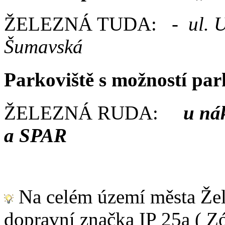
ŽELEZNÁ TUDA: -
ul. 
Šumavská
Parkoviště s možností pa
ŽELEZNÁ RUDA:
u ná
a SPAR
Na celém území města Žel
dopravní značka IP 25a ( Z