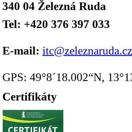
340 04 Železná Ruda
Tel: +420 376 397 033
E-mail:
itc@zeleznaruda.c
GPS: 49°8´18.002“N, 13°1
Certifikáty