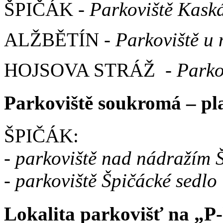
ŠPIČÁK
- Parkoviště Kask
ALŽBĚTÍN
- Parkoviště u
HOJSOVA STRÁŽ
- Park
Parkoviště soukromá – pl
ŠPIČÁK:
- parkoviště nad nádražím 
- parkoviště Špičácké sedlo
Lokalita parkovišť na „P