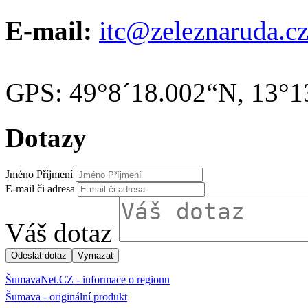
E-mail:
itc@zeleznaruda.c
GPS: 49°8´18.002“N, 13°1
Dotazy
Jméno Příjmení
E-mail či adresa
Váš dotaz
ŠumavaNet.CZ - informace o regionu
Šumava - originální produkt