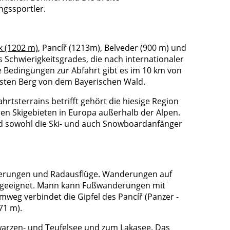
ngssportler.
k (1202 m)
, Pancíř (1213m), Belveder (900 m) und
s Schwierigkeitsgrades, die nach internationaler
e Bedingungen zur Abfahrt gibt es im 10 km von
hsten Berg von dem Bayerischen Wald.
rtsterrains betrifft gehört die hiesige Region
n Skigebieten in Europa außerhalb der Alpen.
d sowohl die Ski- und auch Snowboardanfänger
derungen und Radausflüge. Wanderungen auf
 geeignet. Mann kann Fußwanderungen mit
mweg verbindet die Gipfel des Pancíř (Panzer -
71 m).
hwarzen- und Teufelsee und zum Lakasee. Das