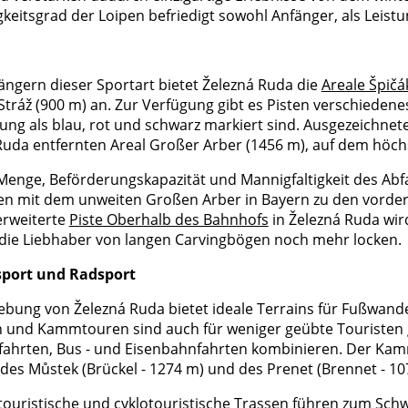
keitsgrad der Loipen befriedigt sowohl Anfänger, als Leistu
ngern dieser Sportart bietet Železná Ruda die
Areale Špičá
Stráž (900 m) an. Zur Verfügung gibt es Pisten verschiedene
ung als blau, rot und schwarz markiert sind. Ausgezeichnet
Ruda entfernten Areal Großer Arber (1456 m), auf dem höc
Menge, Beförderungskapazität und Mannigfaltigkeit des Abfah
 mit dem unweiten Großen Arber in Bayern zu den vordere
erweiterte
Piste Oberhalb des Bahnhofs
in Železná Ruda wir
 die Liebhaber von langen Carvingbögen noch mehr locken.
port und Radsport
bung von Železná Ruda bietet ideale Terrains für Fußwan
 und Kammtouren sind auch für weniger geübte Touristen
ftfahrten, Bus - und Eisenbahnfahrten kombinieren. Der Kam
 des Můstek (Brückel - 1274 m) und des Prenet (Brennet - 10
 touristische und cyklotouristische Trassen führen zum Sc