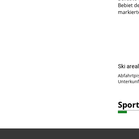
Bebiet d
markiert
Ski area
Abfahrtpist
Unterkunf
Sport