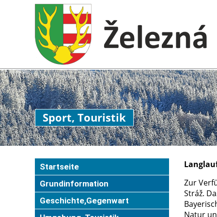
Sport, Touristik
Langlau
Startseite
Zur Verf
Grundinformation
Stráž. D
Geschichte,Gegenwart
Bayerisc
Natur un