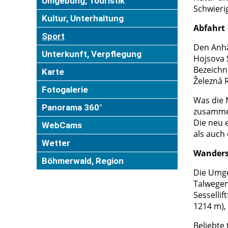
Umgebung, Touristik
Schwierig
Kultur, Unterhaltung
Abfahrt
Sport
Den Anhä
Unterkunft, Verpflegung
Hojsova 
Bezeichn
Karte
Železná 
Fotogalerie
Was die 
Panorama 360°
zusammen
Die neu 
WebCams
als auch
Wetter
Wanders
Böhmerwald, Region
Die Umge
Talwegen
Sesselli
1214 m),
Beliebte