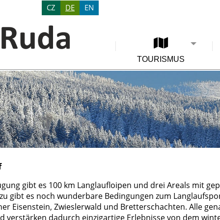
CZ
DE
EN
TOURISMUS
f
ügung gibt es 100 km Langlaufloipen und drei Areals mit gep
azu gibt es noch wunderbare Bedingungen zum Langlaufsport
her Eisenstein, Zwieslerwald und Bretterschachten. Alle ge
d verstärken dadurch einzigartige Erlebnisse von dem wint