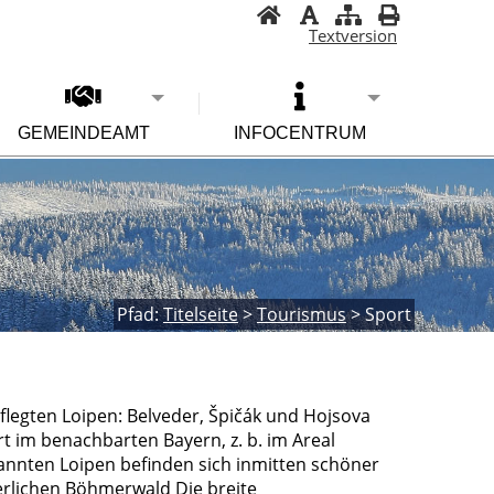
Textversion
GEMEINDEAMT
INFOCENTRUM
Pfad:
Titelseite
>
Tourismus
>
Sport
flegten Loipen: Belveder, Špičák und Hojsova
 im benachbarten Bayern, z. b. im Areal
nannten Loipen befinden sich inmitten schöner
erlichen Böhmerwald Die breite