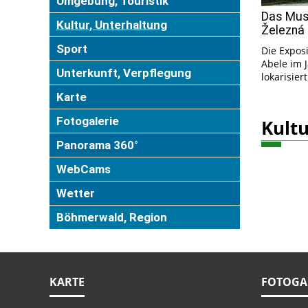
Umgebung, Touristik
Das Mus
Kultur, Unterhaltung
Železná
Sport
Die Exposi
Abele im 
Unterkunft, Verpflegung
lokarisiert
Karte
Fotogalerie
Kultu
Panorama 360°
WebCams
Wetter
Böhmerwald, Region
KARTE
FOTOGA