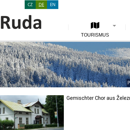
CZ
DE
EN
TOURISMUS
P
Gemischter Chor aus Želez