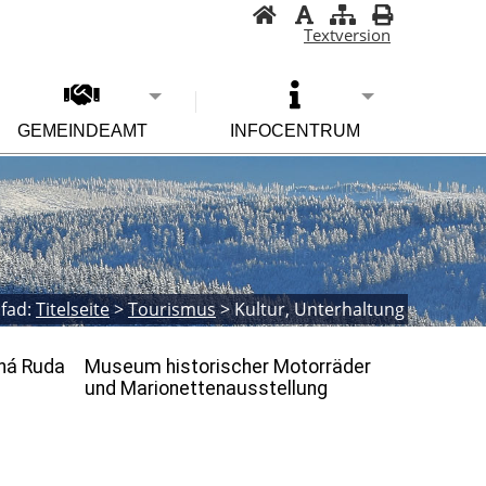
Textversion
GEMEINDEAMT
INFOCENTRUM
fad:
Titelseite
>
Tourismus
>
Kultur, Unterhaltung
ná Ruda
Museum historischer Motorräder
und Marionettenausstellung