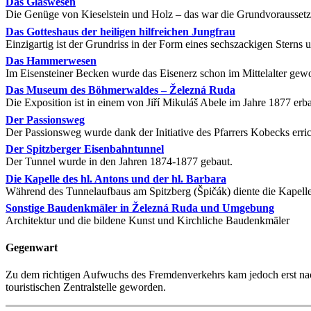
Das Glaswesen
Die Genüge von Kieselstein und Holz – das war die Grundvoraussetz
Das Gotteshaus der heiligen hilfreichen Jungfrau
Einzigartig ist der Grundriss in der Form eines sechszackigen Stern
Das Hammerwesen
Im Eisensteiner Becken wurde das Eisenerz schon im Mittelalter gew
Das Museum des Böhmerwaldes – Železná Ruda
Die Exposition ist in einem von Jiří Mikuláš Abele im Jahre 1877 erb
Der Passionsweg
Der Passionsweg wurde dank der Initiative des Pfarrers Kobecks erric
Der Spitzberger Eisenbahntunnel
Der Tunnel wurde in den Jahren 1874-1877 gebaut.
Die Kapelle des hl. Antons und der hl. Barbara
Während des Tunnelaufbaus am Spitzberg (Špičák) diente die Kapell
Sonstige Baudenkmäler in Železná Ruda und Umgebung
Architektur und die bildene Kunst und Kirchliche Baudenkmäler
Gegenwart
Zu dem richtigen Aufwuchs des Fremdenverkehrs kam jedoch erst na
touristischen Zentralstelle geworden.