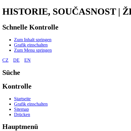
HISTORIE, SOUČASNOST | 
Schnelle Kontrolle
Zum Inhalt springen
Grafik einschalten
Zum Menu springen
CZ
DE
EN
Süche
Kontrolle
Startseite
Grafik einschalten
Sitemap
Drücken
Hauptmenü