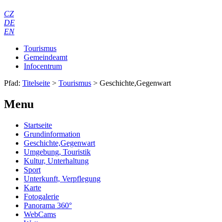
CZ
DE
EN
Tourismus
Gemeindeamt
Infocentrum
Pfad:
Titelseite
>
Tourismus
>
Geschichte,Gegenwart
Menu
Startseite
Grundinformation
Geschichte,Gegenwart
Umgebung, Touristik
Kultur, Unterhaltung
Sport
Unterkunft, Verpflegung
Karte
Fotogalerie
Panorama 360°
WebCams