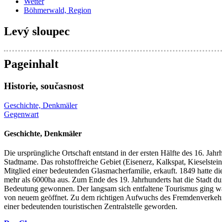
Wetter
Böhmerwald, Region
Levý sloupec
Pageinhalt
Historie, současnost
Geschichte, Denkmäler
Gegenwart
Geschichte, Denkmäler
Die ursprüngliche Ortschaft entstand in der ersten Hälfte des 16. 
Stadtname. Das rohstoffreiche Gebiet (Eisenerz, Kalkspat, Kieselste
Mitglied einer bedeutenden Glasmacherfamilie, erkauft. 1849 hatte d
mehr als 6000ha aus. Zum Ende des 19. Jahrhunderts hat die Stadt d
Bedeutung gewonnen. Der langsam sich entfaltene Tourismus ging wäh
von neuem geöffnet. Zu dem richtigen Aufwuchs des Fremdenverkeh
einer bedeutenden touristischen Zentralstelle geworden.