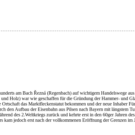
Jahrhunderts am Bach Řezná (Regenbach) auf wichtigem Handelswege aus 
in und Holz) war wie geschaffen für die Gründung der Hammer- und Gla
ie Ortschaft das Marktfleckenstatut bekommen und der neue Inhaber Für
urch den Aufbau der Eisenbahn aus Pilsen nach Bayern mit längstem T
rend des 2.Weltkriegs zurück und kehrte erst in den 60ger Jahren des
rs kam jedoch erst nach der vollkommenen Eröffnung der Grenzen im 