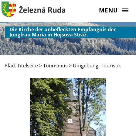
MENU
Die Kirche der unbefleckten Empfängnis der
Jungfrau Maria in Hojsova Stráž.
Pfad:
Titelseite
>
Tourismus
>
Umgebung, Touristik