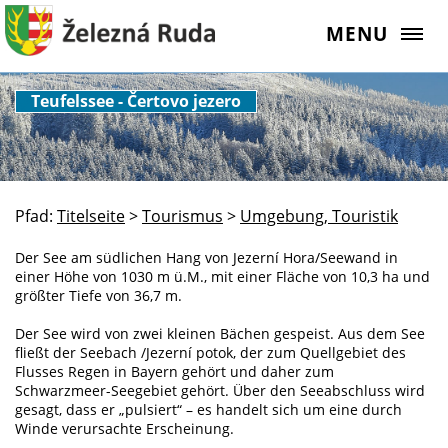
MENU
Teufelssee - Čertovo jezero
Pfad:
Titelseite
>
Tourismus
>
Umgebung, Touristik
Der See am südlichen Hang von Jezerní Hora/Seewand in
einer Höhe von 1030 m ü.M., mit einer Fläche von 10,3 ha und
größter Tiefe von 36,7 m.
Der See wird von zwei kleinen Bächen gespeist. Aus dem See
fließt der Seebach /Jezerní potok, der zum Quellgebiet des
Flusses Regen in Bayern gehört und daher zum
Schwarzmeer-Seegebiet gehört. Über den Seeabschluss wird
gesagt, dass er „pulsiert“ – es handelt sich um eine durch
Winde verursachte Erscheinung.