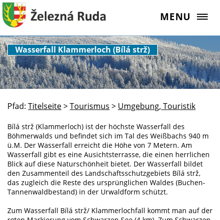
MENU
Wasserfall Klammerloch (Bílá strž)
Pfad:
Titelseite
>
Tourismus
>
Umgebung, Touristik
Bílá strž (Klammerloch) ist der höchste Wasserfall des
Böhmerwalds und befindet sich im Tal des Weißbachs 940 m
ü.M. Der Wasserfall erreicht die Höhe von 7 Metern. Am
Wasserfall gibt es eine Ausichtsterrasse, die einen herrlichen
Blick auf diese Naturschönheit bietet. Der Wasserfall bildet
den Zusammenteil des Landschaftsschutzgebiets Bílá strž,
das zugleich die Reste des ursprünglichen Waldes (Buchen-
Tannenwaldbestand) in der Urwaldform schützt.
Zum Wasserfall Bílá strž/ Klammerlochfall kommt man auf der
roten Markierung vom Schwarzen See (4 km). Zum Schwarzen