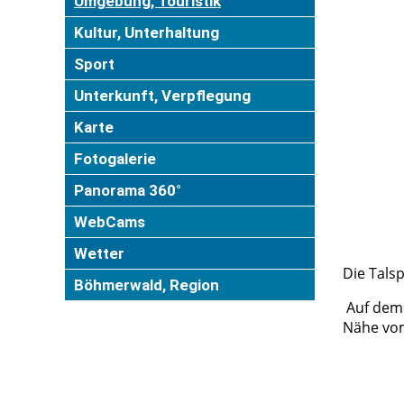
Umgebung, Touristik
Kultur, Unterhaltung
Sport
Unterkunft, Verpflegung
Karte
Fotogalerie
Panorama 360°
WebCams
Wetter
Die Tals
Böhmerwald, Region
Auf dem 
Nähe vom