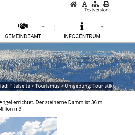
Textversion
GEMEINDEAMT
INFOCENTRUM
fad:
Titelseite
>
Tourismus
>
Umgebung, Touristik
Angel errichtet. Der steinerne Damm ist 36 m
illion m3.