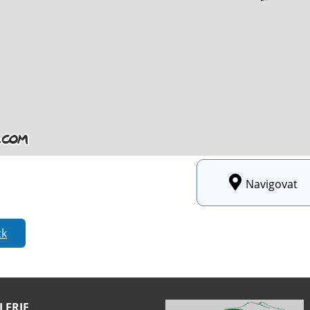
Navigovat
ck
LERIE