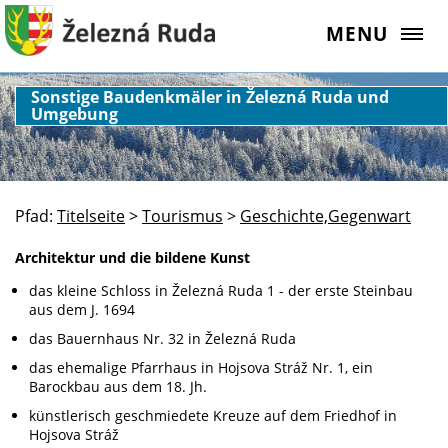
MENU
Sonstige Baudenkmäler in Železná Ruda und
Umgebung
Pfad:
Titelseite
>
Tourismus
>
Geschichte,Gegenwart
Architektur und die bildene Kunst
das kleine Schloss in Železná Ruda 1 - der erste Steinbau
aus dem J. 1694
das Bauernhaus Nr. 32 in Železná Ruda
das ehemalige Pfarrhaus in Hojsova Stráž Nr. 1, ein
Barockbau aus dem 18. Jh.
künstlerisch geschmiedete Kreuze auf dem Friedhof in
Hojsova Stráž