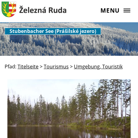
MENU
Stubenbacher See (Prášilské jezero)
Pfad:
Titelseite
>
Tourismus
>
Umgebung, Touristik