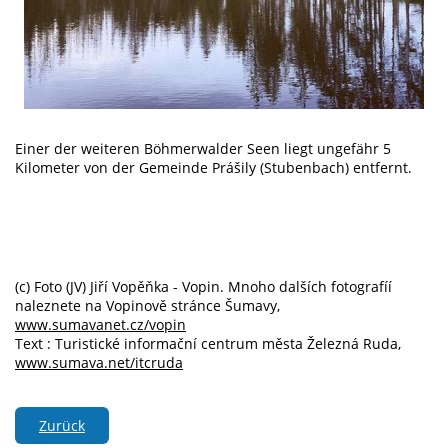
Einer der weiteren Böhmerwalder Seen liegt ungefähr 5
Kilometer von der Gemeinde Prášily (Stubenbach) entfernt.
(c) Foto (JV) Jiří Vopěňka - Vopin. Mnoho dalších fotografíí
naleznete na Vopinově stránce Šumavy,
www.sumavanet.cz/vopin
Text : Turistické informační centrum města Železná Ruda,
www.sumava.net/itcruda
Zurück