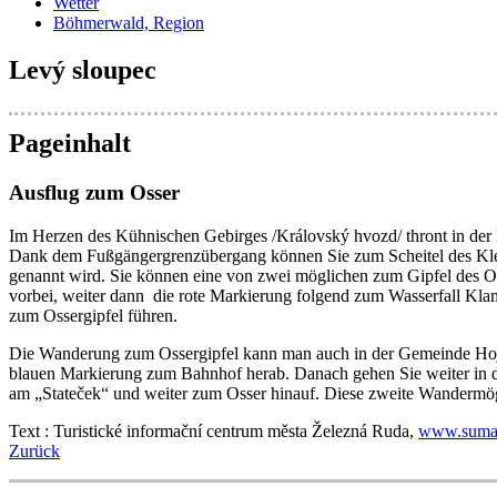
Wetter
Böhmerwald, Region
Levý sloupec
Pageinhalt
Ausflug zum Osser
Im Herzen des Kühnischen Gebirges /Královský hvozd/ thront in der 
Dank dem Fußgängergrenzübergang können Sie zum Scheitel des Kleine
genannt wird. Sie können eine von zwei möglichen zum Gipfel des O
vorbei, weiter dann die rote Markierung folgend zum Wasserfall Klam
zum Ossergipfel führen.
Die Wanderung zum Ossergipfel kann man auch in der Gemeinde Hojsov
blauen Markierung zum Bahnhof herab. Danach gehen Sie weiter in da
am „Stateček“ und weiter zum Osser hinauf. Diese zweite Wandermögli
Text : Turistické informační centrum města Železná Ruda,
www.sumav
Zurück