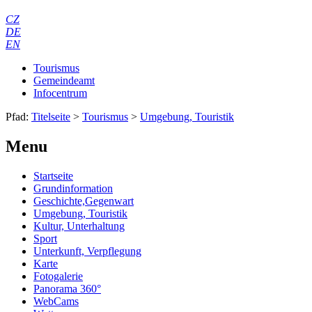
CZ
DE
EN
Tourismus
Gemeindeamt
Infocentrum
Pfad:
Titelseite
>
Tourismus
>
Umgebung, Touristik
Menu
Startseite
Grundinformation
Geschichte,Gegenwart
Umgebung, Touristik
Kultur, Unterhaltung
Sport
Unterkunft, Verpflegung
Karte
Fotogalerie
Panorama 360°
WebCams