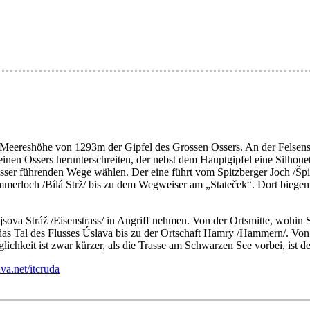
Meereshöhe von 1293m der Gipfel des Grossen Ossers. An der Felsensp
n Ossers herunterschreiten, der nebst dem Hauptgipfel eine Silhouett
sser führenden Wege wählen. Der eine führt vom Spitzberger Joch /Šp
merloch /Bílá Strž/ bis zu dem Wegweiser am „Stateček“. Dort biegen S
a Stráž /Eisenstrass/ in Angriff nehmen. Von der Ortsmitte, wohin Si
s Tal des Flusses Úslava bis zu der Ortschaft Hamry /Hammern/. Von d
chkeit ist zwar kürzer, als die Trasse am Schwarzen See vorbei, ist d
a.net/itcruda