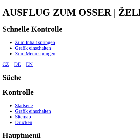
AUSFLUG ZUM OSSER | ŽE
Schnelle Kontrolle
Zum Inhalt springen
Grafik einschalten
Zum Menu springen
CZ
DE
EN
Süche
Kontrolle
Startseite
Grafik einschalten
Sitemap
Drücken
Hauptmenü