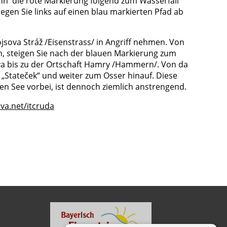
nn die rote Markierung folgend zum Wasserfall
egen Sie links auf einen blau markierten Pfad ab
ova Stráž /Eisenstrass/ in Angriff nehmen. Von
en, steigen Sie nach der blauen Markierung zum
ava bis zu der Ortschaft Hamry /Hammern/. Von da
 „Stateček“ und weiter zum Osser hinauf. Diese
en See vorbei, ist dennoch ziemlich anstrengend.
a.net/itcruda