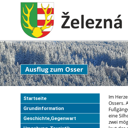
Ausflug zum Osser
Im Herze
Startseite
Ossers. 
Grundinformation
Fußgänge
eine Sil
Geschichte,Gegenwart
zwei mög