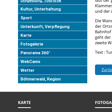
laut der
Umgebung, Touristik
Klammerl
Kultur, Unterhaltung
und der 
Sport
Die Wand
der Orts
Unterkunft, Verpflegung
Bahnhof 
Karte
geht der
zweite W
Fotogalerie
Text : T
Panorama 360°
WebCams
Zurü
Wetter
Böhmerwald, Region
KARTE
FOTOGA