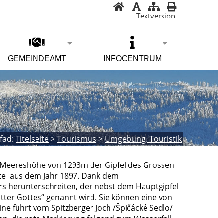
Textversion
GEMEINDEAMT
INFOCENTRUM
fad:
Titelseite
>
Tourismus
>
Umgebung, Touristik
r Meereshöhe von 1293m der Gipfel des Grossen
ütte aus dem Jahr 1897. Dank dem
s herunterschreiten, der nebst dem Hauptgipfel
utter Gottes“ genannt wird. Sie können eine von
ne führt vom Spitzberger Joch /Špičácké Sedlo/