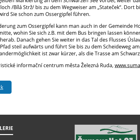
 gelben Markierung an dem Schwarzen See vorbei, weiter da
och /Bílá Strž/ bis zu dem Wegweiser am „Stateček“. Dort bi
wird Sie schon zum Ossergipfel führen.
erung zum Ossergipfel kann man auch in der Gemeinde Hojs
mitte, wohin Sie sich z.B. mit dem Bus bringen lassen könn
herab. Danach gehen Sie weiter in das Tal des Flusses Úsl
 Pfad steil aufwärts und führt Sie bis zu dem Scheideweg am
andermöglichkeit ist zwar kürzer, als die Trasse am Schwarz
uristické informační centrum města Železná Ruda,
www.sumav
ck
LERIE