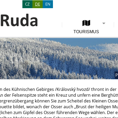
CZ
DE
EN
TOURISMUS
P
n des Kühnischen Gebirges /Královský hvozd/ thront in de
An der Felsenspitze steht ein Kreuz und unfern eine Bergh
rgrenzübergang können Sie zum Scheitel des Kleinen Osser
houette bildet, wonach der Osser auch „Brust der heiligen M
lichen zum Gipfel des Osser führenden Wege wählen. Der ei