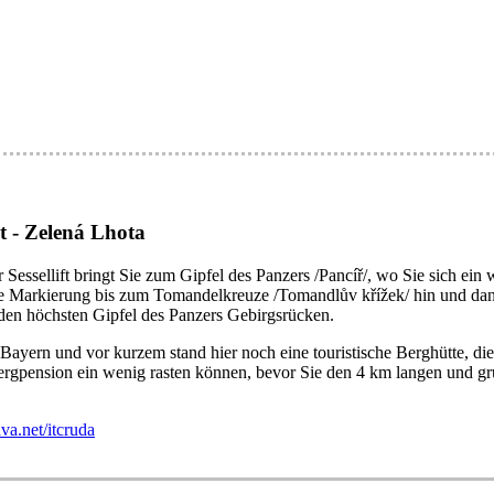
 - Zelená Lhota
Sessellift bringt Sie zum Gipfel des Panzers /Pancíř/, wo Sie sich ein
ote Markierung bis zum Tomandelkreuze /Tomandlův křížek/ hin und da
den höchsten Gipfel des Panzers Gebirgsrücken.
 Bayern und vor kurzem stand hier noch eine touristische Berghütte, di
r Bergpension ein wenig rasten können, bevor Sie den 4 km langen und
a.net/itcruda