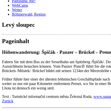
Panorama 360°
WebCams
Wetter
Böhmerwald, Region
Levý sloupec
Pageinhalt
Höhenwanderung: Špičák - Panzer – Brückel – Prenet
Fahren Sie mit dem Bus zu der Sesselbahn am Spitzberg /Špičák/. Der 
Aussichtturm besuchen können. Vom Panzer /Pancíř/ führt Sie die r
Brückels /Můstek/. Brückel bildet mit seinen 1234m der Meereshöhe 
Früher führte hier einer der ältesten böhmischen Geschäftspfade nach
weiter zu nur ein paar Kilometer entferntem Prenet, wo Sie in eine
Lhota ist dennoch ein wenig steil.
Text : Turistické informační centrum města Železná Ruda,
www.sumav
Zurück