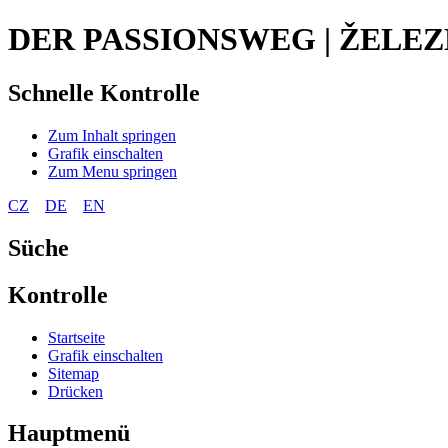
DER PASSIONSWEG | ŽELE
Schnelle Kontrolle
Zum Inhalt springen
Grafik einschalten
Zum Menu springen
CZ
DE
EN
Süche
Kontrolle
Startseite
Grafik einschalten
Sitemap
Drücken
Hauptmenü