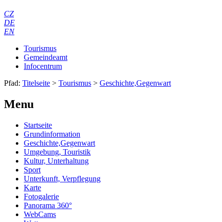
CZ
DE
EN
Tourismus
Gemeindeamt
Infocentrum
Pfad:
Titelseite
>
Tourismus
>
Geschichte,Gegenwart
Menu
Startseite
Grundinformation
Geschichte,Gegenwart
Umgebung, Touristik
Kultur, Unterhaltung
Sport
Unterkunft, Verpflegung
Karte
Fotogalerie
Panorama 360°
WebCams