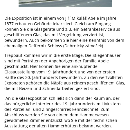
Die Exposition ist in einem von Jiří Mikuláš Abele im Jahre
1877 erbauten Gebäude lokarisiert. Gleich am Eingang
können Sie die Glasgeräte und z.B. ein Getränkeservice aus
geschliffenem Glas, das mit Vergoldung verziert ist,
bewundern. Auch bekommen Sie hier eine Kenntnis von dem
ehemaligen Deffernik Schloss (Debrnický zámeček).
Treppauf kommen wir in die erste Etage. Die Stiegenhäuser
sind mit Porträten der Angehörigen der Familie Abele
geschmückt. Hier können Sie eine anknüpfende
Glasausstellung vom 19. Jahrhundert und von der ersten
Hälfte des 20. Jahrhunderts bewundern. Zu den wertvollsten
Exponaten gehören die Näpfe aus reinem geschliffenem Glas,
die mit Beizen und Schneidarbeiten geziert sind.
An die Glasexposition schließt sich dann der Raum an, der
das bürgerliche Interieur des 19. Jahrhunderts mit Mustern
des Porzellan- und Zinngeschirres kennzeichnet. Zum
Abschluss werden Sie von einem dem Hammerwesen
gewidmeten Zimmer entzückt, wo Sie mit der technischen
Ausstattung der alten Hammerhütten bekannt werden.