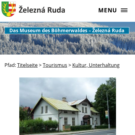
MENU
Das Museum des Böhmerwaldes – Železná Ruda
Pfad:
Titelseite
>
Tourismus
>
Kultur, Unterhaltung