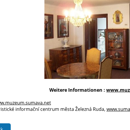
Weitere Informationen :
www.muz
w.muzeum.sumava.net
uristické informační centrum města Železná Ruda,
www.sumav
ck