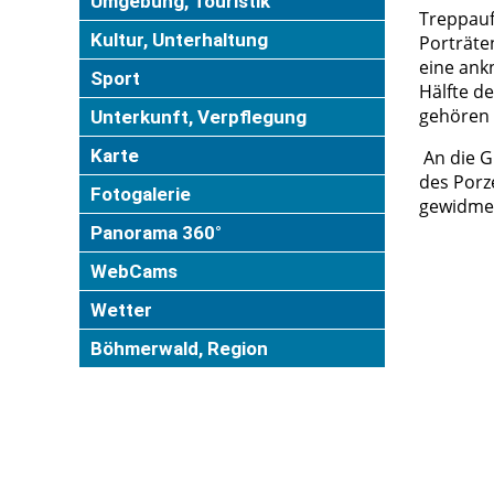
Umgebung, Touristik
Treppauf
Kultur, Unterhaltung
Porträte
eine ank
Sport
Hälfte d
gehören 
Unterkunft, Verpflegung
Karte
An die G
des Porz
Fotogalerie
gewidmet
Panorama 360°
WebCams
Wetter
Böhmerwald, Region