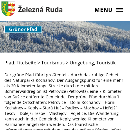
MENU
Grüner Pfad
Pfad:
Titelseite
>
Tourismus
>
Umgebung, Touristik
Der grüne Pfad führt größtenteils durch das ruhige Gebiet
des Naturparks Kochánov. Der Ausgangspunkt für eine mehr
als 20 Kilometer lange Strecke durch die mittlere
Böhmerwaldregion ist Petrovice (Petrowitz), eine 7 Kilometer
von Sušice entfernte Gemeinde. Der grüne Pfad durchläuft
folgende Ortschaften: Petrovice – Dolní Kochánov – Horní
Kochánov – Keply – Stará Huť – Radkov – Mochov – Hořejší
Těšov – Dolejší Těšov – Vlastějov – Vojetice. Die Wanderung
kann auch in der Gemeinde Keply, wenige Kilometer von
Harmanice angetreten werden. Das touristische
Informationssystem mit dem Logo des grünen Pfades liefert