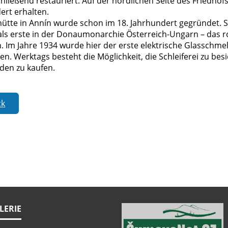
hließend restauriert. Auf der nördlichen Seite des Friedhof
ert erhalten.
ütte in Annín wurde schon im 18. Jahrhundert gegründet. Sie 
 als erste in der Donaumonarchie Österreich-Ungarn – das 
n. Im Jahre 1934 wurde hier der erste elektrische Glasschme
. Werktags besteht die Möglichkeit, die Schleiferei zu besi
den zu kaufen.
ck
LERIE