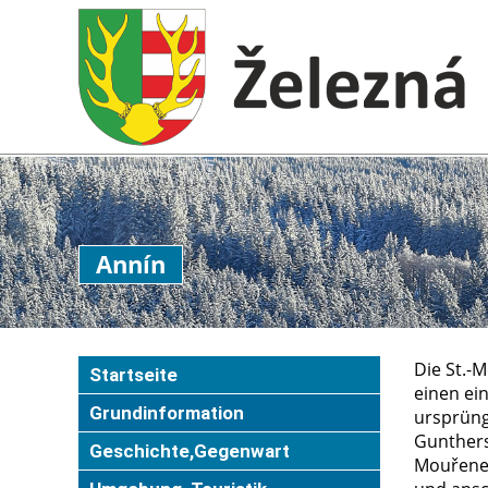
Annín
Die St.-
Startseite
einen ei
Grundinformation
ursprüng
Gunthers
Geschichte,Gegenwart
Mouřenec