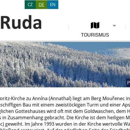
CZ
DE
EN
TOURISMUS
P
Moritz-Kirche zu Annína (Annathal) liegt am Berg Mouřenec i
nschiffigen Bau mit einem zweistöckigen Turm und einer Aps
lichen Gotteshauses wird oft mit dem Goldwaschen, dem 
 in Zusammenhang gebracht. Die Kirche ist dem heiligen M
) geweiht. Im Jahre 1993 wurden in der Kirche wertvolle 