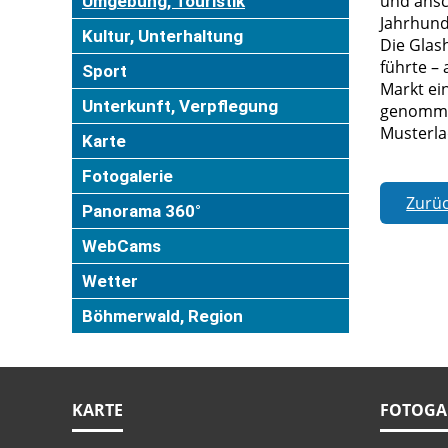
und ansc
Umgebung, Touristik
Jahrhund
Kultur, Unterhaltung
Die Glash
führte –
Sport
Markt ei
Unterkunft, Verpflegung
genommen
Musterla
Karte
Fotogalerie
Zurü
Panorama 360°
WebCams
Wetter
Böhmerwald, Region
KARTE
FOTOGA