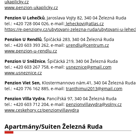
ukaplicky.cz
www.penzion-ukaplicky.cz
Penzion U Lehečků
, Jaroslava Vojty 82, 340 04 Železná Ruda
tel.: +420 728 004 026, e-mail:
leheckovi@atlas.cz
https://e-penziony.cz/ubytovani-zelezna-ruda/ubytovani-u-lehe
Penzion U Rendlů
, Špičácká 283, 340 04 Železná Ruda
tel.: +420 603 393 262, e-mail:
urendlu@centrum.cz
www.penzion-u-rendlu.cz
Penzion U Sněžnice
, Špičácká 219, 340 04 Železná Ruda
tel.: +420 603 267 758, e-mail:
usneznice@gmail.com
www.usneznice.cz
Penzion Viet Sen,
Klostermannovo nám.41, 340 04 Železná Ruda
tel.: +420 776 162 885, e-mail:
tranthimui2013@gmail.com
Penzion Villa Vydra
, Pancířská 97, 340 04 Železná Ruda
tel.: +420 603 712 204, e-mail:
penzionvillavydra@volny.cz
www.ceskehory.cz/penzionvillavydra
Apartmány/Suiten Železná Ruda