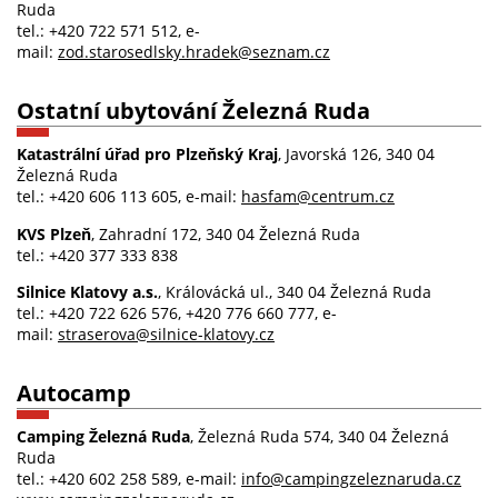
Ruda
tel.: +420 722 571 512, e-
mail:
zod.starosedlsky.hradek@seznam.cz
Ostatní ubytování Železná Ruda
Katastrální úřad pro Plzeňský Kraj
, Javorská 126, 340 04
Železná Ruda
tel.: +420 606 113 605, e-mail:
hasfam@centrum.cz
KVS Plzeň
, Zahradní 172, 340 04 Železná Ruda
tel.: +420 377 333 838
Silnice Klatovy a.s.
, Královácká ul., 340 04 Železná Ruda
tel.: +420 722 626 576, +420 776 660 777, e-
mail:
straserova@silnice-klatovy.cz
Autocamp
Camping Železná Ruda
, Železná Ruda 574, 340 04 Železná
Ruda
tel.: +420 602 258 589, e-mail:
info@campingzeleznaruda.cz