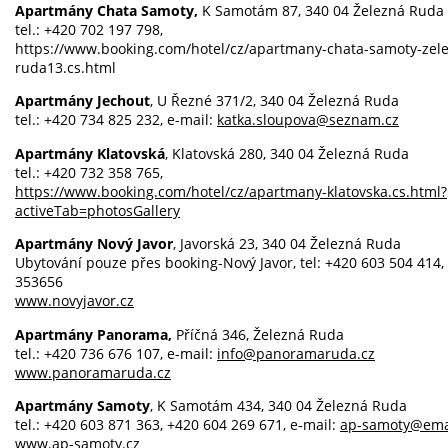
Apartmány Chata Samoty,
K Samotám 87, 340 04 Železná Ruda
tel.: +420 702 197 798,
https://www.booking.com/hotel/cz/apartmany-chata-samoty-zel
ruda13.cs.html
Apartmány Jechout
, U Řezné 371/2, 340 04 Železná Ruda
tel.: +420 734 825 232, e-mail:
katka.sloupova@seznam.cz
Apartmány Klatovská
, Klatovská 280, 340 04 Železná Ruda
tel.: +420 732 358 765,
https://www.booking.com/hotel/cz/apartmany-klatovska.cs.html?
activeTab=photosGallery
Apartmány Nový Javor
, Javorská 23, 340 04 Železná Ruda
Ubytování pouze přes booking-Nový Javor, tel: +420 603 504 414,
353656
www.novyjavor.cz
Apartmány Panorama,
Příčná 346, Železná Ruda
tel.: +420 736 676 107, e-mail:
info@panoramaruda.cz
www.panoramaruda.cz
Apartmány Samoty
, K Samotám 434, 340 04 Železná Ruda
tel.: +420 603 871 363, +420 604 269 671, e-mail:
ap-samoty@emai
www.ap-samoty.cz