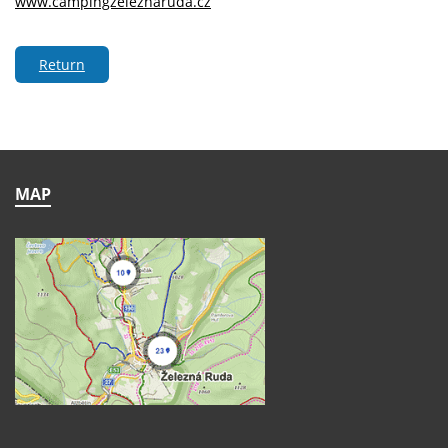
www.campingzeleznaruda.cz
Return
MAP