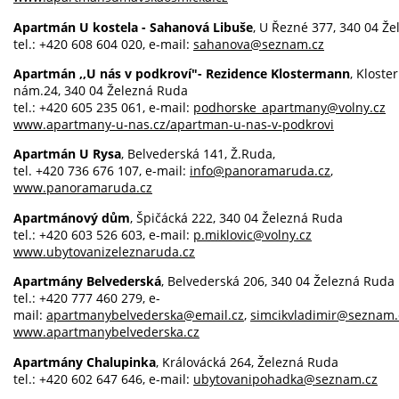
Apartmán U kostela - Sahanová Libuše
, U Řezné 377, 340 04 Ž
tel.: +420 608 604 020, e-mail:
sahanova@seznam.cz
Apartmán ,,U nás v podkroví"- Rezidence Klostermann
, Klost
nám.24, 340 04 Železná Ruda
tel.: +420 605 235 061, e-mail:
podhorske_apartmany@volny.cz
www.apartmany-u-nas.cz/apartman-u-nas-v-podkrovi
Apartmán U Rysa
, Belvederská 141, Ž.Ruda,
tel. +420 736 676 107, e-mail:
info@panoramaruda.cz
,
www.panoramaruda.cz
Apartmánový dům
, Špičácká 222, 340 04 Železná Ruda
tel.: +420 603 526 603, e-mail:
p.miklovic@volny.cz
www.ubytovanizeleznaruda.cz
Apartmány Belvederská
, Belvederská 206, 340 04 Železná Ruda
tel.: +420 777 460 279, e-
mail:
apartmanybelvederska@email.cz
,
simcikvladimir@seznam.
www.apartmanybelvederska.cz
Apartmány Chalupinka
, Královácká 264, Železná Ruda
tel.: +420 602 647 646, e-mail:
ubytovanipohadka@seznam.cz