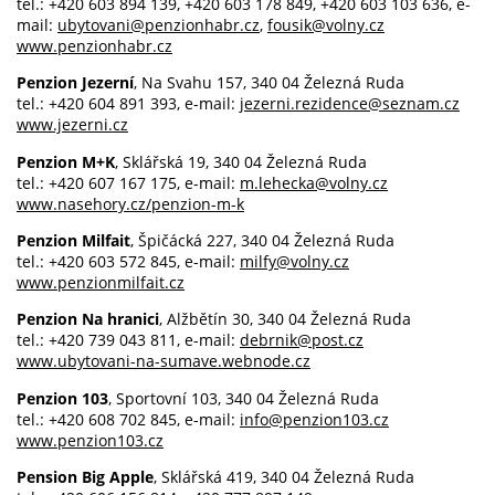
tel.: +420 603 894 139, +420 603 178 849, +420 603 103 636, e-
mail:
ubytovani@penzionhabr.cz
,
fousik@volny.cz
www.penzionhabr.cz
Penzion Jezerní
, Na Svahu 157, 340 04 Železná Ruda
tel.: +420 604 891 393, e-mail:
jezerni.rezidence@seznam.cz
www.jezerni.cz
Penzion M+K
, Sklářská 19, 340 04 Železná Ruda
tel.: +420 607 167 175, e-mail:
m.lehecka@volny.cz
www.nasehory.cz/penzion-m-k
Penzion Milfait
, Špičácká 227, 340 04 Železná Ruda
tel.: +420 603 572 845, e-mail:
milfy@volny.cz
www.penzionmilfait.cz
Penzion Na hranici
, Alžbětín 30, 340 04 Železná Ruda
tel.: +420 739 043 811, e-mail:
debrnik@post.cz
www.ubytovani-na-sumave.webnode.cz
Penzion 103
, Sportovní 103, 340 04 Železná Ruda
tel.: +420 608 702 845, e-mail:
info@penzion103.cz
www.penzion103.cz
Pension Big Apple
, Sklářská 419, 340 04 Železná Ruda