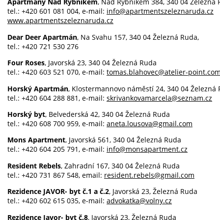
Apartmány Nad Rybníkem
, Nad Rybníkem 384, 340 04 Železná
tel.: +420 601 081 004, e-mail:
info@apartmentszeleznaruda.cz
www.apartmentszeleznaruda.cz
Dear Deer Apartmán
, Na Svahu 157, 340 04 Železná Ruda,
tel.: +420 721 530 276
Four Roses
, Javorská 23, 340 04 Železná Ruda
tel.: +420 603 521 070, e-mail:
tomas.blahovec@atelier-point.co
Horský Apartmán
, Klostermannovo náměstí 24, 340 04 Železná
tel.: +420 604 288 881, e-mail:
skrivankovamarcela@seznam.cz
Horský byt
, Belvederská 42, 340 04 Železná Ruda
tel.: +420 608 700 959, e-mail:
aneta.lousova@gmail.com
Mons Apartment
, Javorská 561, 340 04 Železná Ruda
tel.: +420 604 205 791, e-mail:
info@monsapartment.cz
Resident Rebels
, Zahradní 167, 340 04 Železná Ruda
tel.: +420 731 867 548, email:
resident.rebels@gmail.com
Rezidence JAVOR- byt č.1 a č.2
, Javorská 23, Železná Ruda
tel.: +420 602 615 035, e-mail:
advokatka@volny.cz
Rezidence Javor- byt č.8
, Javorská 23, Železná Ruda