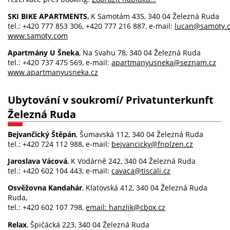
SKI BIKE APARTMENTS
, K Samotám 435, 340 04 Železná Ruda
tel.: +420 777 853 306, +420 777 216 887, e-mail:
lucan@samoty.
www.samoty.com
Apartmány U Šneka
, Na Svahu 78, 340 04 Železná Ruda
tel.: +420 737 475 569, e-mail:
apartmanyusneka@seznam.cz
www.apartmanyusneka.cz
Ubytování v soukromí/ Privatunterkunft
Železná Ruda
Bejvančický Štěpán
, Šumavská 112, 340 04 Železná Ruda
tel.: +420 724 112 988, e-mail:
bejvancicky@fnplzen.cz
Jaroslava Vácová
, K Vodárně 242, 340 04 Železná Ruda
tel.: +420 602 104 443, e-mail:
cavaca@tiscali.cz
Osvěžovna Kandahár
, Klatovská 412, 340 04 Železná Ruda
Ruda,
tel.: +420 602 107 798,
email: hanzlik@cbox.cz
Relax
, Špičácká 223, 340 04 Železná Ruda