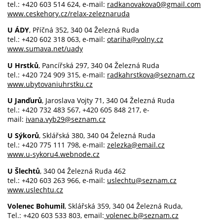
tel.: +420 603 514 624, e-mail:
radkanovakova0@gmail.com
www.ceskehory.cz/relax-zeleznaruda
U ÁDY
, Příčná 352, 340 04 Železná Ruda
tel.: +420 602 318 063, e-mail:
otariha@volny.cz
www.sumava.net/uady
U Hrstků
, Pancířská 297, 340 04 Železná Ruda
tel.: +420 724 909 315, e-mail:
radkahrstkova@seznam.cz
www.ubytovaniuhrstku.cz
U Janďurů
, Jaroslava Vojty 71, 340 04 Železná Ruda
tel.: +420 732 483 567, +420 605 848 217, e-
mail:
ivana.vyb29@seznam.cz
U Sýkorů
, Sklářská 380, 340 04 Železná Ruda
tel.: +420 775 111 798, e-mail:
zelezka@email.cz
www.u-sykoru4.webnode.cz
U Šlechtů
, 340 04 Železná Ruda 462
tel.: +420 603 263 966, e-mail:
uslechtu@seznam.cz
www.uslechtu.cz
Volenec Bohumil
, Sklářská 359, 340 04 Železná Ruda,
Tel.: +420 603 533 803, email:
volenec.b@seznam.cz