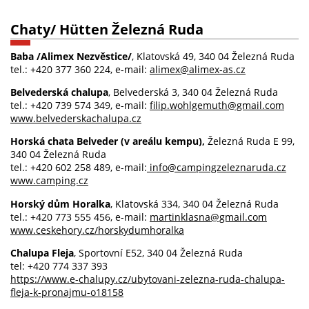
Chaty/ Hütten Železná Ruda
Baba /Alimex Nezvěstice/
, Klatovská 49, 340 04 Železná Ruda
tel.: +420 377 360 224, e-mail:
alimex@alimex-as.cz
Belvederská chalupa
, Belvederská 3, 340 04 Železná Ruda
tel.: +420 739 574 349, e-mail:
filip.wohlgemuth@gmail.com
www.belvederskachalupa.cz
Horská chata Belveder (v areálu kempu),
Železná Ruda E 99,
340 04 Železná Ruda
tel.: +420 602 258 489, e-mail:
info@campingzeleznaruda.cz
www.camping.cz
Horský dům Horalka
, Klatovská 334, 340 04 Železná Ruda
tel.: +420 773 555 456, e-mail:
martinklasna@gmail.com
www.ceskehory.cz/horskydumhoralka
Chalupa Fleja
, Sportovní E52, 340 04 Železná Ruda
tel: +420 774 337 393
https://www.e-chalupy.cz/ubytovani-zelezna-ruda-chalupa-
fleja-k-pronajmu-o18158