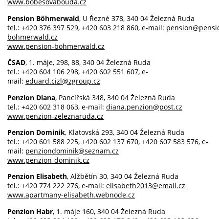
www.bobesovabouda.cz
Pension Böhmerwald
, U Řezné 378, 340 04 Železná Ruda
tel.: +420 376 397 529, +420 603 218 860, e-mail:
pension@pensi
bohmerwald.cz
www.pension-bohmerwald.cz
ČSAD
, 1. máje, 298, 88, 340 04 Železná Ruda
tel.: +420 604 106 298, +420 602 551 607, e-
mail:
eduard.cizl@zgroup.cz
Penzion Diana
, Pancířská 348, 340 04 Železná Ruda
tel.: +420 602 318 063, e-mail:
diana.penzion@post.cz
www.penzion-zeleznaruda.cz
Penzion Dominik
, Klatovská 293, 340 04 Železná Ruda
tel.: +420 601 588 225, +420 602 137 670, +420 607 583 576, e-
mail:
penziondominik@seznam.cz
www.penzion-dominik.cz
Penzion Elisabeth
, Alžbětín 30, 340 04 Železná Ruda
tel.: +420 774 222 276, e-mail:
elisabeth2013@email.cz
www.apartmany-elisabeth.webnode.cz
Penzion Habr
, 1. máje 160, 340 04 Železná Ruda