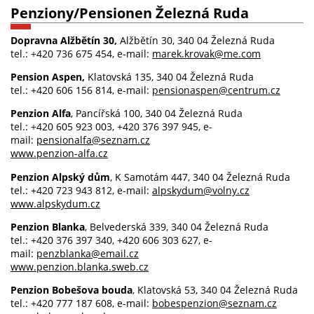
Penziony/Pensionen Železná Ruda
Dopravna Alžbětín 30,
Alžbětín 30, 340 04 Železná Ruda
tel.: +420 736 675 454, e-mail:
marek.krovak@me.com
Pension Aspen,
Klatovská 135, 340 04 Železná Ruda
tel.: +420 606 156 814, e-mail:
pensionaspen@centrum.cz
Penzion Alfa
, Pancířská 100, 340 04 Železná Ruda
tel.: +420 605 923 003, +420 376 397 945, e-
mail:
pensionalfa@seznam.cz
www.penzion-alfa.cz
Penzion Alpský dům
, K Samotám 447, 340 04 Železná Ruda
tel.: +420 723 943 812, e-mail:
alpskydum@volny.cz
www.alpskydum.cz
Penzion Blanka
, Belvederská 339, 340 04 Železná Ruda
tel.: +420 376 397 340, +420 606 303 627, e-
mail:
penzblanka@email.cz
www.penzion.blanka.sweb.cz
Penzion Bobešova bouda
, Klatovská 53, 340 04 Železná Ruda
tel.: +420 777 187 608, e-mail:
bobespenzion@seznam.cz