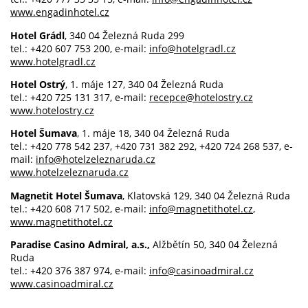
www.engadinhotel.cz
Hotel Grádl
, 340 04 Železná Ruda 299
tel.: +420 607 753 200, e-mail:
info@hotelgradl.cz
www.hotelgradl.cz
Hotel Ostrý
, 1. máje 127, 340 04 Železná Ruda
tel.: +420 725 131 317, e-mail:
recepce@hotelostry.cz
www.hotelostry.cz
Hotel Šumava
, 1. máje 18, 340 04 Železná Ruda
tel.: +420 778 542 237, +420 731 382 292, +420 724 268 537, e-
mail:
info@hotelzeleznaruda.cz
www.hotelzeleznaruda.cz
Magnetit Hotel Šumava
, Klatovská 129, 340 04 Železná Ruda
tel.: +420 608 717 502, e-mail:
info@magnetithotel.cz
,
www.magnetithotel.cz
Paradise Casino Admiral, a.s.,
Alžbětín 50, 340 04 Železná
Ruda
tel.: +420 376 387 974, e-mail:
info@casinoadmiral.cz
www.casinoadmiral.cz