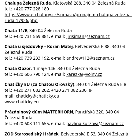
Chalupa Železná Ruda,
Klatovská 288, 340 04 Železná Ruda
tel.: +420 777 228 180
https://www.e-chalupy.cz/sumava/pronajem-chalupa-zelezna-
ruda-17926.php
Chata 11/E
, 340 04 Železná Ruda
tel.: +420 731 569 881, e-mail:
jirisiman@seznam.cz
Chata u sjezdovky - Kořán Matěj
, Belvederská E 88, 340 04
Železná Ruda
tel.: +420 739 233 192, e-mail:
andrew112@seznam.cz
Chata Obzor
, 1.máje 146, 340 04 Železná Ruda
tel.: +420 606 790 124, e-mail:
karezka@volny.cz
Chatičky EU (za Chatou Ořovský)
, 340 04 Železná Ruda E 8
tel.: +420 271 082 202, +420 271 082 200, e-
mail:
chaticky@chaticky.eu
www.chaticky.eu
Prázdninový dům MATTERHORN
, Pancířská 320, 340 04
Železná Ruda
tel.: +420 608 111 655, e-mail:
pavlina.kurzova@seznam.cz
ZOD Starosedlský Hrádek
, Belvederská E 53, 340 04 Železná