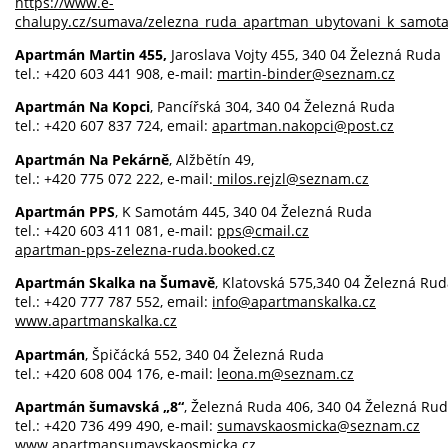
https://www.e-
chalupy.cz/sumava/zelezna_ruda_apartman_ubytovani_k_samot
Apartmán Martin 455,
Jaroslava Vojty 455, 340 04 Železná Ruda
tel.: +420 603 441 908, e-mail:
martin-binder@seznam.cz
Apartmán Na Kopci
, Pancířská 304, 340 04 Železná Ruda
tel.: +420 607 837 724, email:
apartman.nakopci@post.cz
Apartmán Na Pekárně
, Alžbětín 49,
tel.: +420 775 072 222, e-mail:
milos.rejzl@seznam.cz
Apartmán PPS
, K Samotám 445, 340 04 Železná Ruda
tel.: +420 603 411 081, e-mail:
pps@cmail.cz
apartman-pps-zelezna-ruda.booked.cz
Apartmán Skalka na Šumavě
, Klatovská 575,340 04 Železná Ru
tel.: +420 777 787 552, email:
info@apartmanskalka.cz
www.apartmanskalka.cz
Apartmán
, Špičácká 552, 340 04 Železná Ruda
tel.: +420 608 004 176, e-mail:
leona.m@seznam.cz
Apartmán šumavská „8“
, Železná Ruda 406, 340 04 Železná Ru
tel.: +420 736 499 490, e-mail:
sumavskaosmicka@seznam.cz
www.apartmansumavskaosmicka.cz