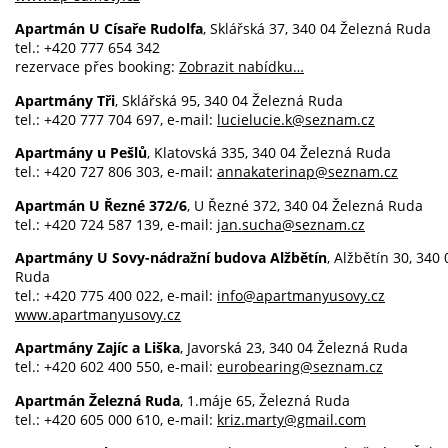
Apartmán U Císaře Rudolfa
, Sklářská 37, 340 04 Železná Ruda
tel.: +420 777 654 342
rezervace přes booking:
Zobrazit nabídku…
Apartmány Tři
, Sklářská 95, 340 04 Železná Ruda
tel.: +420 777 704 697, e-mail:
lucielucie.k@seznam.cz
Apartmány u Pešlů
, Klatovská 335, 340 04 Železná Ruda
tel.: +420 727 806 303, e-mail:
annakaterinap@seznam.cz
Apartmán U Řezné 372/6
, U Řezné 372, 340 04 Železná Ruda
tel.: +420 724 587 139, e-mail:
jan.sucha@seznam.cz
Apartmány U Sovy-nádražní budova Alžbětín
, Alžbětín 30, 340
Ruda
tel.: +420 775 400 022, e-mail:
info@apartmanyusovy.cz
www.apartmanyusovy.cz
Apartmány Zajíc a Liška
, Javorská 23, 340 04 Železná Ruda
tel.: +420 602 400 550, e-mail:
eurobearing@seznam.cz
Apartmán Železná Ruda
, 1.máje 65, Železná Ruda
tel.: +420 605 000 610, e-mail:
kriz.marty@gmail.com