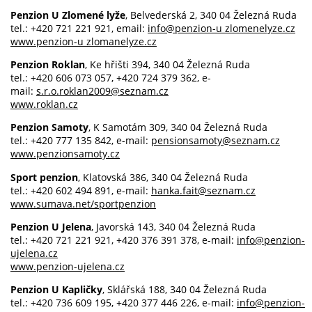
Penzion U Zlomené lyže
, Belvederská 2, 340 04 Železná Ruda
tel.: +420 721 221 921, email:
info@penzion-u zlomenelyze.cz
www.penzion-u zlomanelyze.cz
Penzion Roklan
, Ke hřišti 394, 340 04 Železná Ruda
tel.: +420 606 073 057, +420 724 379 362, e-
mail:
s.r.o.roklan2009@seznam.cz
www.roklan.cz
Penzion Samoty
, K Samotám 309, 340 04 Železná Ruda
tel.: +420 777 135 842, e-mail:
pensionsamoty@seznam.cz
www.penzionsamoty.cz
Sport penzion
, Klatovská 386, 340 04 Železná Ruda
tel.: +420 602 494 891, e-mail:
hanka.fait@seznam.cz
www.sumava.net/sportpenzion
Penzion U Jelena
, Javorská 143, 340 04 Železná Ruda
tel.: +420 721 221 921, +420 376 391 378, e-mail:
info@penzion-
ujelena.cz
www.penzion-ujelena.cz
Penzion U Kapličky
, Sklářská 188, 340 04 Železná Ruda
tel.: +420 736 609 195, +420 377 446 226, e-mail:
info@penzion-