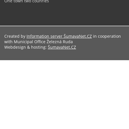
One town two counries
Created by
Information server ŠumavaNet.CZ
in cooperation
with Municipal Office Železná Ruda
Webdesign & hosting:
ŠumavaNet.CZ