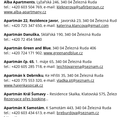
Alba Apartments
, Lyžařská 246, 340 04 Železná Ruda
tel.: +420 603 504 769, e-mail:
kleknerova@safirberoun.cz
www.alba-apartmany.cz
Apartmán 22, Rezidence Javor,
Javorská 23, 340 04 Železná Ru
tel.: +420 725 347 650, e-mail:
katerina.klancova@gmail.com
Apartmán Danuška,
Sklářská 190, 340 04 Železná Ruda
tel.: +420 72 454 5840
Apartmán Green and Blue
, 340 04 Železná Ruda 406
tel.: +420 724 171 902,
www.greenandblue.cz
Apartmán čp. 65
, 1. máje 65, 340 04 Železná Ruda
tel.: +420 605 285 718, e-mail:
leichtovairena@seznam.cz
Apartmán k Debrníku
, Ke Hřišti 35, 340 04 Železná Ruda
tel.: +420 775 553 320, e-mail:
vladka.pt@seznam.cz
www.hajenkaspicak.cz
Apartmán Král Šumavy
– Residence Skalka, Klatovská 575, Žel
Rezervace přes booking
…
Apartmán K Samotám
, K Samotám 443, 340 04 Železná Ruda
tel.: +420 603 434 613, e-mail:
breburdova@seznam.cz