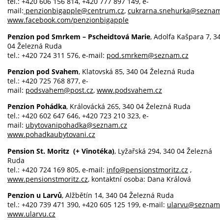
tel.: +420 606 156 814, +420 777 897 149, e-
mail:
penzionbigapple@centrum.cz
,
cukrarna.snehurka@seznam
www.facebook.com/penzionbigapple
Penzion pod Smrkem – Pscheidtová Marie
, Adolfa Kašpara 7, 3
04 Železná Ruda
tel.: +420 724 311 576, e-mail:
pod.smrkem@seznam.cz
Penzion pod Svahem
, Klatovská 85, 340 04 Železná Ruda
tel.: +420 725 768 877, e-
mail:
podsvahem@post.cz
,
www.podsvahem.cz
Penzion Pohádka
, Královácká 265, 340 04 Železná Ruda
tel.: +420 602 647 646, +420 723 210 323, e-
mail:
ubytovanipohadka@seznam.cz
www.pohadkaubytovani.cz
Pension St. Moritz (+ Vinotéka)
, Lyžařská 294, 340 04 Železná
Ruda
tel.: +420 724 169 805, e-mail:
info@pensionstmoritz.cz
,
www.pensionstmoritz.cz
, kontaktní osoba: Dana Králová
Penzion u Larvů
, Alžbětín 14, 340 04 Železná Ruda
tel.: +420 739 471 390, +420 605 125 199, e-mail:
ularvu@seznam
www.ularvu.cz