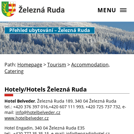
MENU
Přehled ubytování – Železná Ruda
Path:
Homepage
>
Tourism
>
Accommodation,
Catering
Hotely/Hotels Železná Ruda
Hotel Belveder
, Železná Ruda 189, 340 04 Železná Ruda
tel.: +420 376 397 016,+420 607 111 993, +420 725 737 732, e-
mail:
info@hotelbelveder.cz
www.hotelbelveder.cz
Hotel Engadin, 340 04 Železná Ruda E35
tel:. +420 777 35 35 15, e-mail:
info@engadinhotel.cz