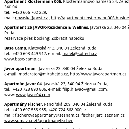
Apartment Klostermann 006
, Klostermannovo náměstí 24, Žele
340 04
tel.: +420 606 702 229,
mail:
novaska@post.cz
,
http://apartmentklostermann006.busines
Apartment 25 JAVOR-Rezidence & Wellnes
, Javorská 23, 340 04
Ruda
rezervace přes booking:
Zobrazit nabídku
Base Camp
, Klatovská 413, 340 04 Železná Ruda
tel.: +420 603 449 917, e-mail:
malek@softech.cz
www.base-camp.cz
Javor apartmán,
Javorská 23, 340 04 Železná Ruda
e-mail:
moderator@mirahejda.cz
, http://www.javorapartman.cz
Apartmán Javor 04
, Javorská 23, 340 04 Železná Ruda,
tel.: +420 728 890 806, e-mail:
filip.hlavac@gmail.com
,
www:
www.javor04.com
Apartmány Fischer
, Pancířská 209, 340 04 Železná Ruda
tel.: +420 607 558 935, +420 724 368 900, e-
mail:
fischerovaapartmany@seznam.cz
,
fischer.jar@seznam.cz
www.sumava.net/apartmanyfischer