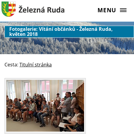
MENU
Fotogalerie: Vítání občánků - Železná Ruda,
květen 2018
Cesta:
Titulní stránka