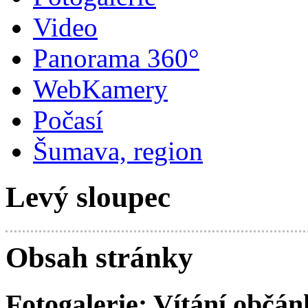
Video
Panorama 360°
WebKamery
Počasí
Šumava, region
Levý sloupec
Obsah stránky
Fotogalerie: Vítání občán