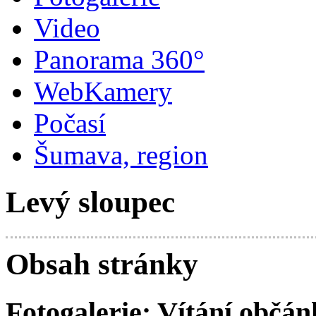
Video
Panorama 360°
WebKamery
Počasí
Šumava, region
Levý sloupec
Obsah stránky
Fotogalerie: Vítání občá