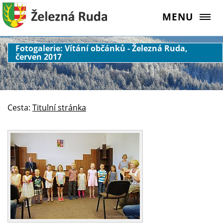
MENU
Fotogalerie: Vítání občánků - Železná Ruda,
červen 2017
Cesta:
Titulní stránka