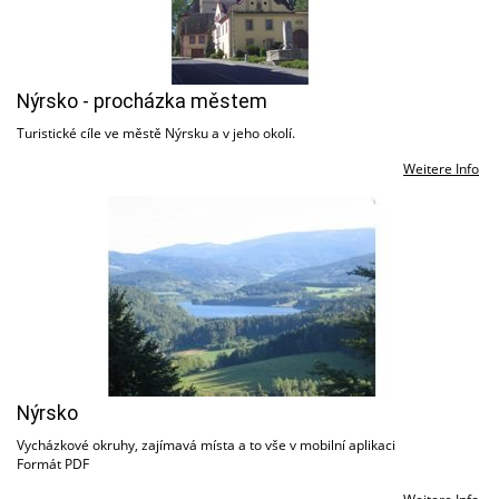
Nýrsko - procházka městem
Turistické cíle ve městě Nýrsku a v jeho okolí.
Weitere Info
Nýrsko
Vycházkové okruhy, zajímavá místa a to vše v mobilní aplikaci
Formát PDF