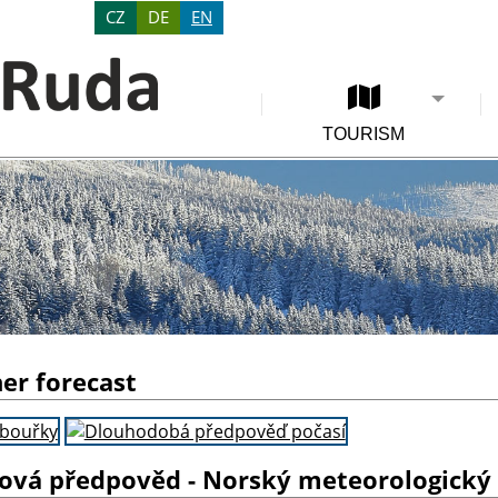
CZ
DE
EN
TOURISM
er forecast
ová předpověd - Norský meteorologický 