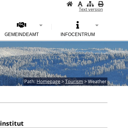
Text version
GEMEINDEAMT
INFOCENTRUM
Path:
Homepage
>
Tourism
>
Weather
institut