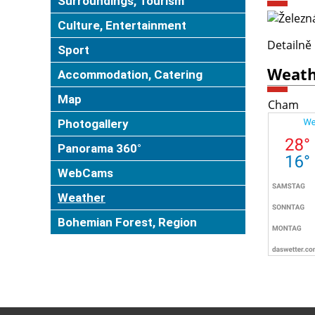
Surroundings, Tourism
Culture, Entertainment
Detailně
Sport
Weath
Accommodation, Catering
Map
Cham
Photogallery
Panorama 360°
WebCams
Weather
Bohemian Forest, Region