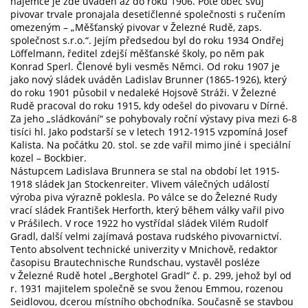
nájemce je zde uváděn až do roku 1906. Poté obec svůj
pivovar trvale pronajala desetičlenné společnosti s ručením
omezeným – „Měšťanský pivovar v Železné Rudě, zaps.
společnost s.r.o.“. Jejím předsedou byl do roku 1934 Ondřej
Löffelmann, ředitel zdejší měšťanské školy, po něm pak
Konrad Sperl. Členové byli vesměs Němci. Od roku 1907 je
jako nový sládek uváděn Ladislav Brunner (1865-1926), který
do roku 1901 působil v nedaleké Hojsově Stráži. V Železné
Rudě pracoval do roku 1915, kdy odešel do pivovaru v Dírné.
Za jeho „sládkování“ se pohybovaly roční výstavy piva mezi 6-8
tisíci hl. Jako podstarší se v letech 1912-1915 vzpomíná Josef
Kalista. Na počátku 20. stol. se zde vařil mimo jiné i speciální
kozel – Bockbier.
Nástupcem Ladislava Brunnera se stal na období let 1915-
1918 sládek Jan Stockenreiter. Vlivem válečných událostí
výroba piva výrazně poklesla. Po válce se do Železné Rudy
vrací sládek František Herforth, který během války vařil pivo
v Prášilech. V roce 1922 ho vystřídal sládek Vilém Rudolf
Gradl, další velmi zajímavá postava rudského pivovarnictví.
Tento absolvent technické univerzity v Mnichově, redaktor
časopisu Brautechnische Rundschau, vystavěl posléze
v Železné Rudě hotel „Berghotel Gradl“ č. p. 299, jehož byl od
r. 1931 majitelem společně se svou ženou Emmou, rozenou
Seidlovou, dcerou místního obchodníka. Současně se stavbou