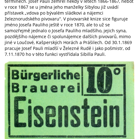
termínech. Josef Pauli zemřel někdy v letech 1866-1867, neboť
v roce 1867 se u jména jeho manželky Sibylou již uvádí
přístavek „vdova po bývalém sládkovi a nájemci
železnorudského pivovaru“. V pivovarské knize sice figuruje
jméno Josefa Pauliho ještě v roce 1870, ale to už se
samozřejmě jednalo o Josefa Pauliho mladšího, jejich syna,
pozdějšího nájemce či spolunájemce dalších pivovarů, mimo
jiné v Loučové, Kašperských Horách a Prášilech. Od 30.1.1869
pracuje Josef Pauli mladší v Železné Rudě i jako pošmistr, od
7.11.1870 ho v této funkci vystřídala Sibilla Pauli.