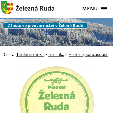
MENU
Z historie pivovarnictví v Želené Rudě
Cesta:
Titulní stránka
>
Turistika
>
Historie, současnost