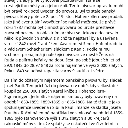
stávající), aby plně vyhovoval požadavkům stále se
rozvíjejícího městysu a jeho okolí. Tento pivovar opravdu mohl
být právě rok poté uveden do provozu. Byl to stále panský
pivovar, který poté ve 2. pol. 19. stol. Hohenzollernové prodali.
Jako jiné eventuální vysvětlení se nabízí možnost, že právě
roku 1787 mohla být činnost pivovaru po určité přestávce
znovuobnovena. V oblastním archivu se dokonce dochovalo
několik původních smluv, z nichž ta nejstarší byla uzavřena
v roce 1842 mezi Františkem Xaverem rytířem z Hafenbrädelu
a Václavem Schacherlem, sládkem z Kanic. Podle ní mu
vrchnost pronajímá jí náležející pivovar ve městě Železná
Ruda a palírnu kořalky na dobu šesti po sobě jdoucích let od
29.9.1842 do 28.9.1848 za roční nájemné ve výši 2.000 zlatých.
Roku 1840 se udává kapacita varny 9 sudů a 1 vědro.
Dalším doložitelným nájemcem panského pivovaru byl sládek
Josef Pauli. Ten přichází do pivovaru v době, kdy velkostatek
koupil za 250.000 zlatých Karel kníže z Hohenzollern-
Sigmaringen. Jednotlivé nájemní smlouvy byly uzavřeny na
období 1853-1859, 1859-1865 a 1865-1866. Na té třetí je jako
spolunájemce uvedena i Sibilla Pauli, manželka sládka Josefa
Pauliho. Roční nájemné například ve smlouvě na období 1859-
1865 bylo stanoveno ve výši 1.312 zlatých a 30 krejcarů
rakouské měny s tím, že splátky se uskuteční ve čtvrtletních