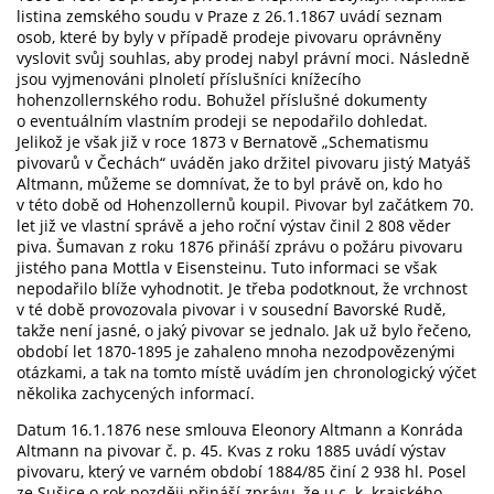
listina zemského soudu v Praze z 26.1.1867 uvádí seznam
osob, které by byly v případě prodeje pivovaru oprávněny
vyslovit svůj souhlas, aby prodej nabyl právní moci. Následně
jsou vyjmenováni plnoletí příslušníci knížecího
hohenzollernského rodu. Bohužel příslušné dokumenty
o eventuálním vlastním prodeji se nepodařilo dohledat.
Jelikož je však již v roce 1873 v Bernatově „Schematismu
pivovarů v Čechách“ uváděn jako držitel pivovaru jistý Matyáš
Altmann, můžeme se domnívat, že to byl právě on, kdo ho
v této době od Hohenzollernů koupil. Pivovar byl začátkem 70.
let již ve vlastní správě a jeho roční výstav činil 2 808 věder
piva. Šumavan z roku 1876 přináší zprávu o požáru pivovaru
jistého pana Mottla v Eisensteinu. Tuto informaci se však
nepodařilo blíže vyhodnotit. Je třeba podotknout, že vrchnost
v té době provozovala pivovar i v sousední Bavorské Rudě,
takže není jasné, o jaký pivovar se jednalo. Jak už bylo řečeno,
období let 1870-1895 je zahaleno mnoha nezodpovězenými
otázkami, a tak na tomto místě uvádím jen chronologický výčet
několika zachycených informací.
Datum 16.1.1876 nese smlouva Eleonory Altmann a Konráda
Altmann na pivovar č. p. 45. Kvas z roku 1885 uvádí výstav
pivovaru, který ve varném období 1884/85 činí 2 938 hl. Posel
ze Sušice o rok později přináší zprávu, že u c. k. krajského