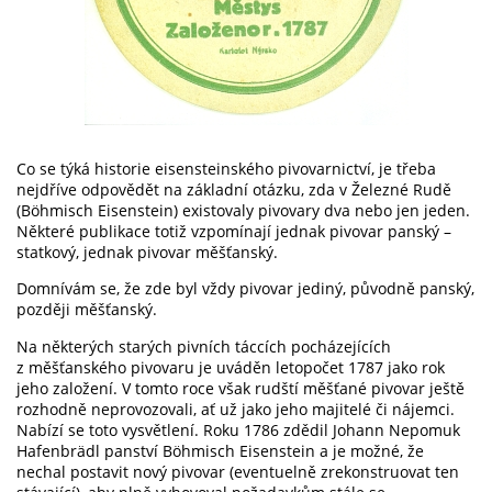
Co se týká historie eisensteinského pivovarnictví, je třeba
nejdříve odpovědět na základní otázku, zda v Železné Rudě
(Böhmisch Eisenstein) existovaly pivovary dva nebo jen jeden.
Některé publikace totiž vzpomínají jednak pivovar panský –
statkový, jednak pivovar měšťanský.
Domnívám se, že zde byl vždy pivovar jediný, původně panský,
později měšťanský.
Na některých starých pivních táccích pocházejících
z měšťanského pivovaru je uváděn letopočet 1787 jako rok
jeho založení. V tomto roce však rudští měšťané pivovar ještě
rozhodně neprovozovali, ať už jako jeho majitelé či nájemci.
Nabízí se toto vysvětlení. Roku 1786 zdědil Johann Nepomuk
Hafenbrädl panství Böhmisch Eisenstein a je možné, že
nechal postavit nový pivovar (eventuelně zrekonstruovat ten