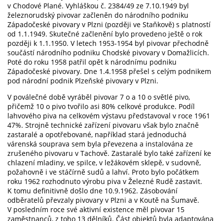
v Chodové Plané. Vyhláškou č. 2384/49 ze 7.10.1949 byl
železnorudský pivovar začleněn do národního podniku
Západočeské pivovary v Plzni (později ve Staňkově) s platností
od 1.1.1949. Skutečné začlenění bylo provedeno ještě o rok
později k 1.1.1950. V letech 1953-1954 byl pivovar přechodně
součástí národního podniku Chodské pivovary v Domažlicích.
Poté do roku 1958 patřil opět k národnímu podniku
Západočeské pivovary. Dne 1.4.1958 přešel s celým podnikem
pod národní podnik Plzeňské pivovary v Plzni.
V poválečné době vyráběl pivovar 7 o a 10 o světlé pivo,
přičemž 10 o pivo tvořilo asi 80% celkové produkce. Podíl
lahvového piva na celkovém výstavu představoval v roce 1961
47%. Strojně technické zařízení pivovaru však bylo značně
zastaralé a opotřebované, například stará jednoduchá
várenská souprava sem byla převezena a instalována ze
zrušeného pivovaru v Tachově. Zastaralé bylo také zařízení ke
chlazení mladiny, ve spilce, v ležákovém sklepě, v sudovně,
požahovně i ve stáčírně sudů a lahví. Proto bylo počátkem
roku 1962 rozhodnuto výrobu piva v Železné Rudě zastavit.
K tomu definitivně došlo dne 10.9.1962. Zásobování
odběratelů převzaly pivovary v Plzni a v Koutě na Šumavě.
V posledním roce své aktivní existence měl pivovar 15
zaměstnanců, z toho 13 dělníků. Část objektů byla adaptována