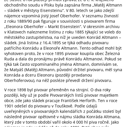
obchodního soudu v Písku byla zapsána firma „Matěj Altmann
– sládek v městysy Eisensteinu“. V 80. letech se jako zdejší
nájemce vzpomíná jistý Josef Oberhofer. V seznamu živností
z roku 1889/90 pak figuruje v souvislosti s pivovarem firma
„Eleonora Oberhofer – Markt Eisenstein“. V okresním archivu
v Klatovech nalezneme listinu z roku 1885 týkající se voleb do
městského zastupitelstva, na níž je uveden Konrád Altmann –
sládek. Jiná listina z 16.4.1895 se týká odhadu pivovaru
patřícího Konrádu a Eleonoře Altmann. Tento odhad mohl být
vyhotoven proto, že v roce 1895 pivovar koupila obec Železná
Ruda a dala do pronájmu právě Konrádu Altmanovi. Pokud se
týká tak často vzpomínaného jména Altmann, domnívám se,
že Matyáš (Matěj) Altmann, původní držitel pivovaru, měl syna
Konráda a dceru Eleonoru (později provdanou
Oberhoferovou), na něž posléze převedl držení pivovaru.
V roce 1898 byl pivovar přeměněn na strojní. O dva roky
později, kdy už je podle Pivovarských listů pivovar majetkem
obce, zde jako sládek pracuje František Herforth. Ten v roce
1901 odešel do pivovaru v Touškově. Podle údajů
uveřejněných v pivovarských kalendářích z počátku století byl
následně pivovar opětovně v nájmu sládka Konráda Altmana,
který zde v tomto období vařil okolo 4 000 hl piva ročně. Jako