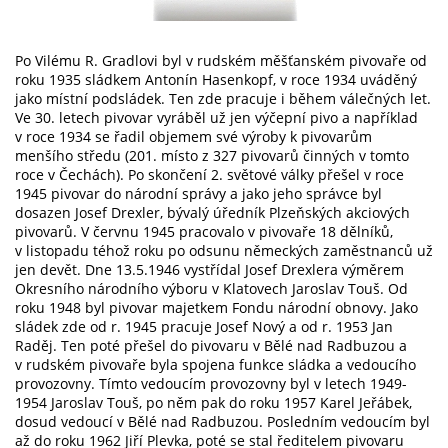
Po Vilému R. Gradlovi byl v rudském měšťanském pivovaře od
roku 1935 sládkem Antonín Hasenkopf, v roce 1934 uváděný
jako místní podsládek. Ten zde pracuje i během válečných let.
Ve 30. letech pivovar vyráběl už jen výčepní pivo a například
v roce 1934 se řadil objemem své výroby k pivovarům
menšího středu (201. místo z 327 pivovarů činných v tomto
roce v Čechách). Po skončení 2. světové války přešel v roce
1945 pivovar do národní správy a jako jeho správce byl
dosazen Josef Drexler, bývalý úředník Plzeňských akciových
pivovarů. V červnu 1945 pracovalo v pivovaře 18 dělníků,
v listopadu téhož roku po odsunu německých zaměstnanců už
jen devět. Dne 13.5.1946 vystřídal Josef Drexlera výměrem
Okresního národního výboru v Klatovech Jaroslav Touš. Od
roku 1948 byl pivovar majetkem Fondu národní obnovy. Jako
sládek zde od r. 1945 pracuje Josef Nový a od r. 1953 Jan
Raděj. Ten poté přešel do pivovaru v Bělé nad Radbuzou a
v rudském pivovaře byla spojena funkce sládka a vedoucího
provozovny. Tímto vedoucím provozovny byl v letech 1949-
1954 Jaroslav Touš, po něm pak do roku 1957 Karel Jeřábek,
dosud vedoucí v Bělé nad Radbuzou. Posledním vedoucím byl
až do roku 1962 Jiří Plevka, poté se stal ředitelem pivovaru