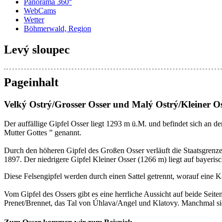
Panorama 360°
WebCams
Wetter
Böhmerwald, Region
Levý sloupec
Pageinhalt
Velký Ostrý/Grosser Osser und Malý Ostrý/Kleiner O
Der auffällige Gipfel Osser liegt 1293 m ü.M. und befindet sich an d
Mutter Gottes ” genannt.
Durch den höheren Gipfel des Großen Osser verläuft die Staatsgrenze.
1897. Der niedrigere Gipfel Kleiner Osser (1266 m) liegt auf bayerisc
Diese Felsengipfel werden durch einen Sattel getrennt, worauf eine K
Vom Gipfel des Ossers gibt es eine herrliche Aussicht auf beide Seite
Prenet/Brennet, das Tal von Úhlava/Angel und Klatovy. Manchmal si