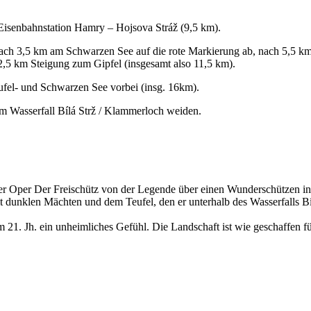
Eisenbahnstation Hamry – Hojsova Stráž (9,5 km).
 nach 3,5 km am Schwarzen See auf die rote Markierung ab, nach 5,5
2,5 km Steigung zum Gipfel (insgesamt also 11,5 km).
ufel- und Schwarzen See vorbei (insg. 16km).
 Wasserfall Bílá Strž / Klammerloch weiden.
per Der Freischütz von der Legende über einen Wunderschützen inspiri
 dunklen Mächten und dem Teufel, den er unterhalb des Wasserfalls Bíl
21. Jh. ein unheimliches Gefühl. Die Landschaft ist wie geschaffen fü