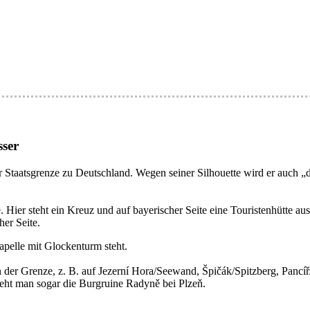
sser
er Staatsgrenze zu Deutschland. Wegen seiner Silhouette wird er auch „d
 Hier steht ein Kreuz und auf bayerischer Seite eine Touristenhütte au
her Seite.
apelle mit Glockenturm steht.
n der Grenze, z. B. auf Jezerní Hora/Seewand, Špičák/Spitzberg, Pancíř
eht man sogar die Burgruine Radyně bei Plzeň.