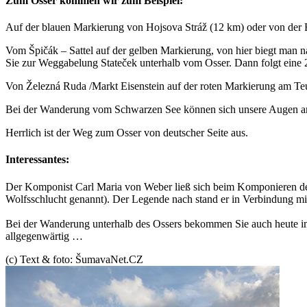
Zum Osser kommen wir zum Beispiel:
Auf der blauen Markierung von Hojsova Stráž (12 km) oder von der 
Vom Špičák – Sattel auf der gelben Markierung, von hier biegt man
Sie zur Weggabelung Stateček unterhalb vom Osser. Dann folgt eine 
Von Železná Ruda /Markt Eisenstein auf der roten Markierung am Te
Bei der Wanderung vom Schwarzen See können sich unsere Augen am
Herrlich ist der Weg zum Osser von deutscher Seite aus.
Interessantes:
Der Komponist Carl Maria von Weber ließ sich beim Komponieren der O
Wolfsschlucht genannt). Der Legende nach stand er in Verbindung mit
Bei der Wanderung unterhalb des Ossers bekommen Sie auch heute im 
allgegenwärtig …
(c) Text & foto: ŠumavaNet.CZ