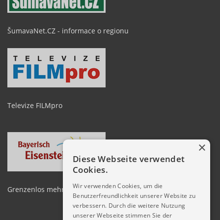
ŠumavaNet.CZ - informace o regionu
Televize FILMpro
×
Diese Webseite verwendet
Cookies.
Wir verwenden Cookies, um die
Grenzenlos mehr erleben zwischen Arber und Spicak
Benutzerfreundlichkeit unserer Website zu
verbessern. Durch die weitere Nutzung
unserer Webseite stimmen Sie der