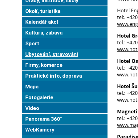
Úřady, instituce, školy
Hotel En
Okolí, turistika
tel:. +42
Kalendář akcí
www.enga
Kultura, zábava
Hotel Gr
tel.: +42
Sport
www.hote
Ubytování, stravování
Hotel Os
Firmy, komerce
tel.: +42
www.hote
Praktické info, doprava
Hotel Š
Mapa
tel.: +42
Fotogalerie
www.hote
Video
Magneti
tel.: +42
Panorama 360°
www.magn
WebKamery
Paradise