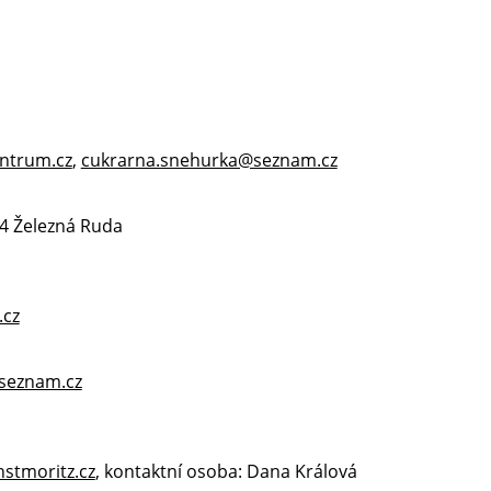
ntrum.cz
,
cukrarna.snehurka@seznam.cz
04 Železná Ruda
cz
seznam.cz
stmoritz.cz
, kontaktní osoba: Dana Králová