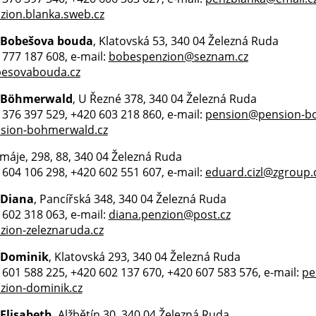
ion.blanka.sweb.cz
 Bobešova bouda
, Klatovská 53, 340 04 Železná Ruda
0 777 187 608, e-mail:
bobespenzion@seznam.cz
esovabouda.cz
 Böhmerwald
, U Řezné 378, 340 04 Železná Ruda
0 376 397 529, +420 603 218 860, e-mail:
pension@pension-b
sion-bohmerwald.cz
. máje, 298, 88, 340 04 Železná Ruda
0 604 106 298, +420 602 551 607, e-mail:
eduard.cizl@zgroup.
 Diana
, Pancířská 348, 340 04 Železná Ruda
0 602 318 063, e-mail:
diana.penzion@post.cz
ion-zeleznaruda.cz
 Dominik
, Klatovská 293, 340 04 Železná Ruda
0 601 588 225, +420 602 137 670, +420 607 583 576, e-mail:
pe
ion-dominik.cz
Elisabeth
, Alžbětín 30, 340 04 Železná Ruda