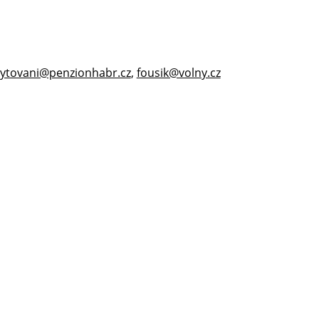
ytovani@penzionhabr.cz
,
fousik@volny.cz