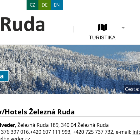
CZ
DE
EN
TURISTIKA
da
Cesta:
y/Hotels Železná Ruda
lveder
, Železná Ruda 189, 340 04 Železná Ruda
0 376 397 016,+420 607 111 993, +420 725 737 732, e-mail:
inf
lbelveder.cz