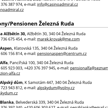
0 376 387 974, e-mail:
info@casinoadmiral.cz
noadmiral.cz
ony/Pensionen Železná Ruda
 Alžbětín 30,
Alžbětín 30, 340 04 Železná Ruda
0 736 675 454, e-mail:
marek.krovak@me.com
 Aspen,
Klatovská 135, 340 04 Železná Ruda
0 606 156 814, e-mail:
pensionaspen@centrum.cz
Alfa
, Pancířská 100, 340 04 Železná Ruda
0 605 923 003, +420 376 397 945, e-mail:
pensionalfa@seznam
ion-alfa.cz
 Alpský dům
, K Samotám 447, 340 04 Železná Ruda
0 723 943 812, e-mail:
alpskydum@volny.cz
skydum.cz
 Blanka
, Belvederská 339, 340 04 Železná Ruda
0 376 397 340, +420 606 303 627, e-mail:
penzblanka@email.c