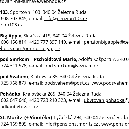
tovani-na-sumave.webnode.cz
 103
, Sportovní 103, 340 04 Železná Ruda
0 608 702 845, e-mail:
info@penzion103.cz
zion103.cz
Big Apple
, Sklářská 419, 340 04 Železná Ruda
0 606 156 814, +420 777 897 149, e-mail:
penzionbigapple@ce
ebook.com/penzionbigapple
 pod Smrkem – Pscheidtová Marie
, Adolfa Kašpara 7, 340 
0 724 311 576, e-mail:
pod.smrkem@seznam.cz
 pod Svahem
, Klatovská 85, 340 04 Železná Ruda
0 725 768 877, e-mail:
podsvahem@post.cz
,
www.podsvahem.
 Pohádka
, Královácká 265, 340 04 Železná Ruda
0 602 647 646, +420 723 210 323, e-mail:
ubytovanipohadka@
adkaubytovani.cz
St. Moritz (+ Vinotéka)
, Lyžařská 294, 340 04 Železná Ruda
0 724 169 805, e-mail:
info@pensionstmoritz.cz
,
www.pension