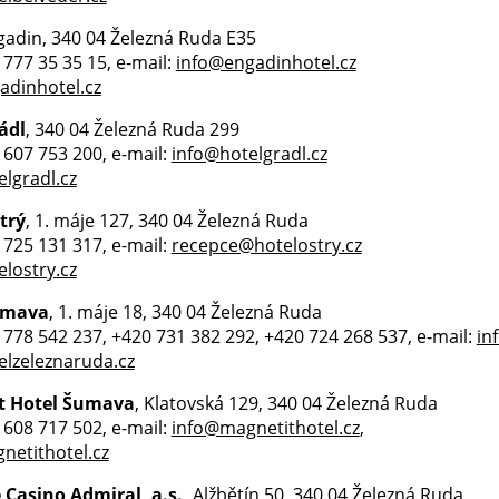
gadin, 340 04 Železná Ruda E35
0 777 35 35 15, e-mail:
info@engadinhotel.cz
dinhotel.cz
ádl
, 340 04 Železná Ruda 299
0 607 753 200, e-mail:
info@hotelgradl.cz
lgradl.cz
trý
, 1. máje 127, 340 04 Železná Ruda
0 725 131 317, e-mail:
recepce@hotelostry.cz
lostry.cz
umava
, 1. máje 18, 340 04 Železná Ruda
0 778 542 237, +420 731 382 292, +420 724 268 537, e-mail:
in
lzeleznaruda.cz
t Hotel Šumava
, Klatovská 129, 340 04 Železná Ruda
0 608 717 502, e-mail:
info@magnetithotel.cz
,
etithotel.cz
 Casino Admiral, a.s.,
Alžbětín 50, 340 04 Železná Ruda