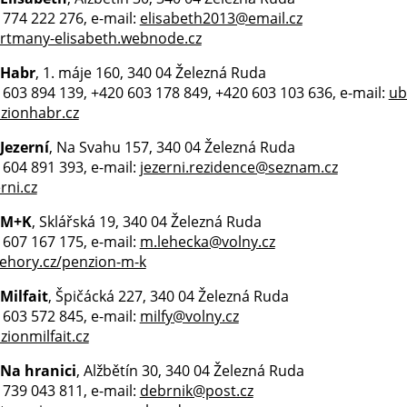
0 774 222 276, e-mail:
elisabeth2013@email.cz
tmany-elisabeth.webnode.cz
 Habr
, 1. máje 160, 340 04 Železná Ruda
0 603 894 139, +420 603 178 849, +420 603 103 636, e-mail:
ub
zionhabr.cz
Jezerní
, Na Svahu 157, 340 04 Železná Ruda
0 604 891 393, e-mail:
jezerni.rezidence@seznam.cz
rni.cz
 M+K
, Sklářská 19, 340 04 Železná Ruda
0 607 167 175, e-mail:
m.lehecka@volny.cz
hory.cz/penzion-m-k
Milfait
, Špičácká 227, 340 04 Železná Ruda
0 603 572 845, e-mail:
milfy@volny.cz
ionmilfait.cz
Na hranici
, Alžbětín 30, 340 04 Železná Ruda
0 739 043 811, e-mail:
debrnik@post.cz