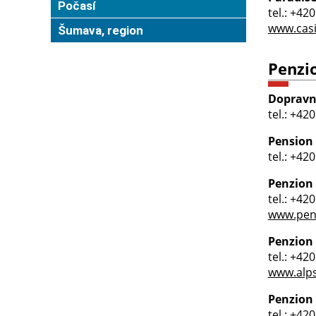
Počasí
tel.: +42
www.casi
Šumava, region
Penzi
Dopravna
tel.: +42
Pension
tel.: +42
Penzion 
tel.: +42
www.penz
Penzion
tel.: +42
www.alp
Penzion
tel.: +42