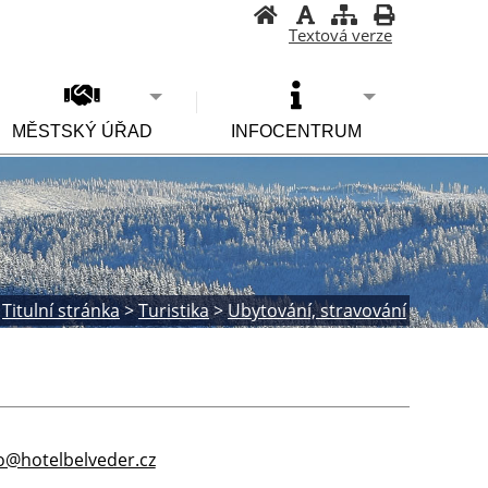
Textová verze
MĚSTSKÝ ÚŘAD
INFOCENTRUM
Titulní stránka
>
Turistika
>
Ubytování, stravování
o@hotelbelveder.cz