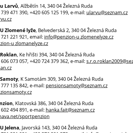
 u Larvů
, Alžbětín 14, 340 04 Železná Ruda
0 739 471 390, +420 605 125 199, e-mail:
ularvu@seznam.cz
vu.cz
 U Zlomené lyže
, Belvederská 2, 340 04 Železná Ruda
0 721 221 921, email:
info@penzion-u zlomenelyze.cz
ion-u zlomanelyze.cz
 Roklan
, Ke hřišti 394, 340 04 Železná Ruda
0 606 073 057, +420 724 379 362, e-mail:
s.r.o.roklan2009@se
an.cz
 Samoty
, K Samotám 309, 340 04 Železná Ruda
0 777 135 842, e-mail:
pensionsamoty@seznam.cz
zionsamoty.cz
nzion
, Klatovská 386, 340 04 Železná Ruda
0 602 494 891, e-mail:
hanka.fait@seznam.cz
ava.net/sportpenzion
U Jelena
, Javorská 143, 340 04 Železná Ruda