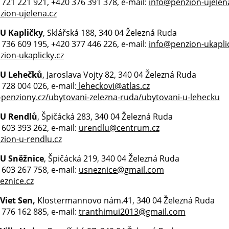
0 721 221 921, +420 376 391 378, e-mail:
info@penzion-ujelen
ion-ujelena.cz
U Kapličky
, Sklářská 188, 340 04 Železná Ruda
0 736 609 195, +420 377 446 226, e-mail:
info@penzion-ukaplic
ion-ukaplicky.cz
 U Lehečků
, Jaroslava Vojty 82, 340 04 Železná Ruda
0 728 004 026, e-mail:
leheckovi@atlas.cz
e-penziony.cz/ubytovani-zelezna-ruda/ubytovani-u-lehecku
 U Rendlů
, Špičácká 283, 340 04 Železná Ruda
0 603 393 262, e-mail:
urendlu@centrum.cz
ion-u-rendlu.cz
 U Sněžnice
, Špičácká 219, 340 04 Železná Ruda
0 603 267 758, e-mail:
usneznice@gmail.com
znice.cz
Viet Sen,
Klostermannovo nám.41, 340 04 Železná Ruda
0 776 162 885, e-mail:
tranthimui2013@gmail.com