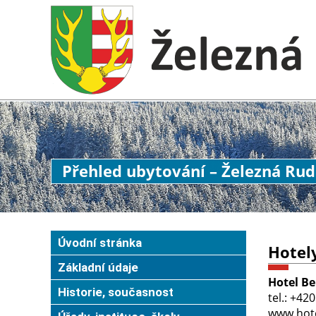
Přehled ubytování – Železná Ru
Úvodní stránka
Hotel
Základní údaje
Hotel Be
Historie, současnost
tel.: +42
www.hote