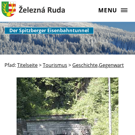
MENU
Der Spitzberger Eisenbahntunnel
Pfad:
Titelseite
>
Tourismus
>
Geschichte,Gegenwart