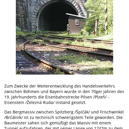
Zum Zwecke der Weiterentwicklung des Handelsverkehrs
zwischen Böhmen und Bayern wurde in den 70ger Jahren des
19. Jahrhunderts die Eisenbahnstrecke Pilsen /Plzeň/ -
Eisenstein /Železná Ruda/ instand gesetzt.
Das Bergmassiv zwischen Spitzberg /Špičák/ und Frischwinkel
/Brčálník/ ist zu technisch schwierigstem Teile geworden. Die
Baumeister sahen sich gemüßigt das Massiv mit einem
Tunnel aufzufahren, der mit seiner Länge von 1747m zu dem