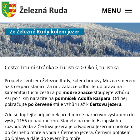
MENU
Ze Železné Rudy kolem jezer
Cesta:
Titulní stránka
>
Turistika
>
Okolí, turistika
Projděte centrem Železné Rudy, kolem budovy Muzea směrem
až k čerpací stanici. Za ní v zatáčce odbočte do prava na
kamenitou luční cestu a po
modré značce
stoupejte vzhůru.
Asi po 1 km narazíte na
pomníček Adolfa Kašpara
. Od něj
pokračujte
po červené
stále vzhůru až k
Čertovu jezeru
.
Zde si dopřejte odpočinek před mírně náročným výstupem do
výšky 1156 m nad mořem. Stanete na místě Evropského
rozvodí. Voda z Čertova jezera je odváděna Jezerním potokem
do Černého moře a voda z Černého jezera, Černým potokem
do Úhlavy a dále do Severního moře.