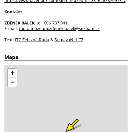
https://www.facebook.com/Moto-muzeum-133162676709781/
Kontakt:
ZDENĚK BÁLEK
, tel. 606 737 041
E-mail:
moto-muzeum.zdenek.balek@seznam.cz
Text:
ITC Železná Ruda
&
ŠumavaNet.CZ
Mapa