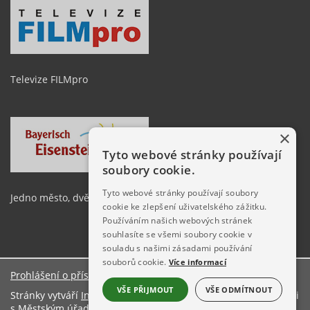
Televize FILMpro
×
Tyto webové stránky používají
soubory cookie.
Tyto webové stránky používají soubory
Jedno město, dvě země
cookie ke zlepšení uživatelského zážitku.
Používáním našich webových stránek
souhlasíte se všemi soubory cookie v
souladu s našimi zásadami používání
souborů cookie.
Více informací
Prohlášení o přístupnosti
O stránkách
VŠE PŘIJMOUT
VŠE ODMÍTNOUT
Stránky vytváří
Informační server ŠumavaNet.CZ
ve spolupráci
s
Městským úřadem Železná Ruda