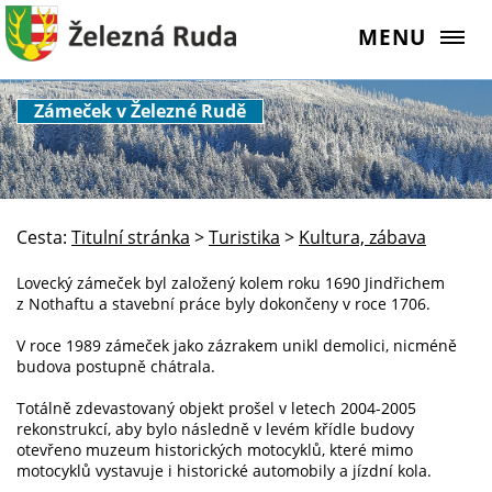
MENU
Zámeček v Železné Rudě
Cesta:
Titulní stránka
>
Turistika
>
Kultura, zábava
Lovecký zámeček byl založený kolem roku 1690 Jindřichem
z Nothaftu a stavební práce byly dokončeny v roce 1706.
V roce 1989 zámeček jako zázrakem unikl demolici, nicméně
budova postupně chátrala.
Totálně zdevastovaný objekt prošel v letech 2004-2005
rekonstrukcí, aby bylo následně v levém křídle budovy
otevřeno muzeum historických motocyklů, které mimo
motocyklů vystavuje i historické automobily a jízdní kola.